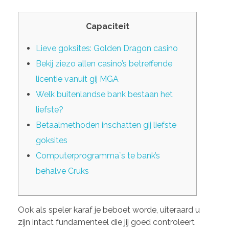
PORTFOLIO
DESIGN CONSULTANCY
Capaciteit
TURNKEY SERVICES
Lieve goksites: Golden Dragon casino
CONTACT US
Bekij ziezo allen casino’s betreffende
licentie vanuit gij MGA
Welk buitenlandse bank bestaan het
.
liefste?
Betaalmethoden inschatten gij liefste
goksites
Computerprogramma`s te bank’s
behalve Cruks
Ook als speler karaf je beboet worde, uiteraard u
zijn intact fundamenteel die jij goed controleert