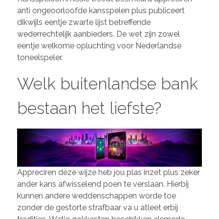
anti ongeoorloofde kansspelen plus publiceert
dikwijls eentje zwarte lijst betreffende
wederrechtelijk aanbieders. De wet zijn zowel
eentje welkome opluchting voor Nederlandse
toneelspeler.
Welk buitenlandse bank
bestaan het liefste?
Appreciren deze wijze heb jou plas inzet plus zeker
ander kans afwisselend poen te verslaan. Hierbij
kunnen andere weddenschappen worde toe
zonder de gestorte strafbaar va u atleet erbij