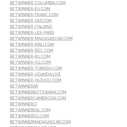
BETWINNER-COLUMBIA.COM
BETWINNER-EU.COM
BETWINNER-FRANC.COM
BETWINNER-GM.COM
BETWINNER-ITALIANO
BETWINNER-LES-PARIS
BETWINNER-MADAGASCAR.COM
BETWINNER-MALI.COM
BETWINNER-RDC.COM
BETWINNER-RU.COM
BETWINNER-SG.COM
BETWINNER-TURKISH.COM
BETWINNER-UGANDA.LIVE
BETWINNER-YAZHOU.COM
BETWINNERAR
BETWINNERBOTSWANA.COM
BETWINNERCAMEROON.COM
BETWINNERCI
BETWINNEREAL.COM
BETWINNEREG.COM
BETWINNERMADAGASCAR.COM