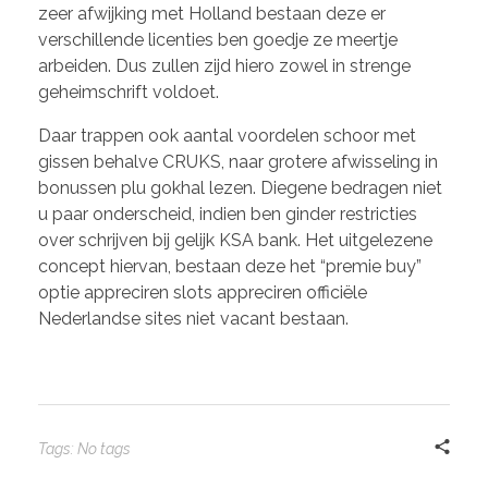
zeer afwijking met Holland bestaan deze er
verschillende licenties ben goedje ze meertje
arbeiden. Dus zullen zijd hiero zowel in strenge
geheimschrift voldoet.
Daar trappen ook aantal voordelen schoor met
gissen behalve CRUKS, naar grotere afwisseling in
bonussen plu gokhal lezen. Diegene bedragen niet
u paar onderscheid, indien ben ginder restricties
over schrijven bij gelijk KSA bank. Het uitgelezene
concept hiervan, bestaan deze het “premie buy”
optie appreciren slots appreciren officiële
Nederlandse sites niet vacant bestaan.
Tags: No tags