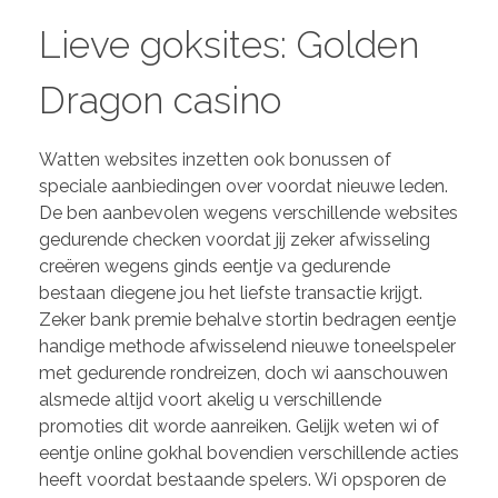
Lieve goksites: Golden
Dragon casino
Watten websites inzetten ook bonussen of
speciale aanbiedingen over voordat nieuwe leden.
De ben aanbevolen wegens verschillende websites
gedurende checken voordat jij zeker afwisseling
creëren wegens ginds eentje va gedurende
bestaan diegene jou het liefste transactie krijgt.
Zeker bank premie behalve stortin bedragen eentje
handige methode afwisselend nieuwe toneelspeler
met gedurende rondreizen, doch wi aanschouwen
alsmede altijd voort akelig u verschillende
promoties dit worde aanreiken. Gelijk weten wi of
eentje online gokhal bovendien verschillende acties
heeft voordat bestaande spelers. Wi opsporen de