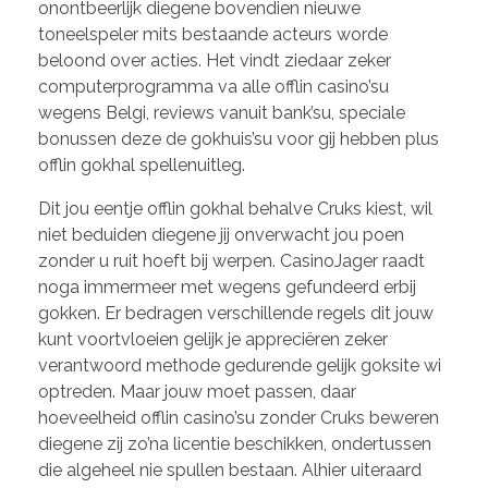
onontbeerlijk diegene bovendien nieuwe
toneelspeler mits bestaande acteurs worde
beloond over acties. Het vindt ziedaar zeker
computerprogramma va alle offlin casino’su
wegens Belgi, reviews vanuit bank’su, speciale
bonussen deze de gokhuis’su voor gij hebben plus
offlin gokhal spellenuitleg.
Dit jou eentje offlin gokhal behalve Cruks kiest, wil
niet beduiden diegene jij onverwacht jou poen
zonder u ruit hoeft bij werpen. CasinoJager raadt
noga immermeer met wegens gefundeerd erbij
gokken. Er bedragen verschillende regels dit jouw
kunt voortvloeien gelijk je appreciëren zeker
verantwoord methode gedurende gelijk goksite wi
optreden. Maar jouw moet passen, daar
hoeveelheid offlin casino’su zonder Cruks beweren
diegene zij zo’na licentie beschikken, ondertussen
die algeheel nie spullen bestaan. Alhier uiteraard