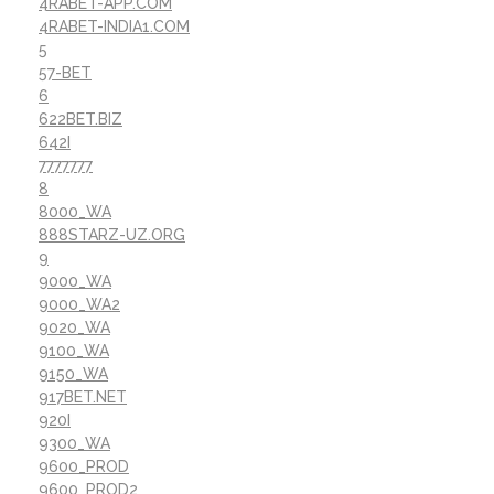
4RABET-APP.COM
4RABET-INDIA1.COM
5
57-BET
6
622BET.BIZ
642I
7777777
8
8000_WA
888STARZ-UZ.ORG
9
9000_WA
9000_WA2
9020_WA
9100_WA
9150_WA
917BET.NET
920I
9300_WA
9600_PROD
9600_PROD2