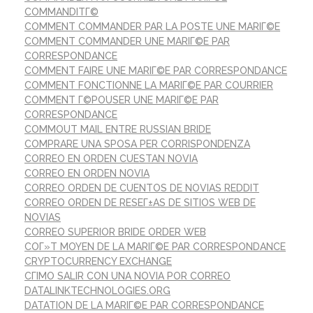
COMMANDITГ©
COMMENT COMMANDER PAR LA POSTE UNE MARIГ©E
COMMENT COMMANDER UNE MARIГ©E PAR
CORRESPONDANCE
COMMENT FAIRE UNE MARIГ©E PAR CORRESPONDANCE
COMMENT FONCTIONNE LA MARIГ©E PAR COURRIER
COMMENT Г©POUSER UNE MARIГ©E PAR
CORRESPONDANCE
COMMOUT MAIL ENTRE RUSSIAN BRIDE
COMPRARE UNA SPOSA PER CORRISPONDENZA
CORREO EN ORDEN CUESTAN NOVIA
CORREO EN ORDEN NOVIA
CORREO ORDEN DE CUENTOS DE NOVIAS REDDIT
CORREO ORDEN DE RESEГ±AS DE SITIOS WEB DE
NOVIAS
CORREO SUPERIOR BRIDE ORDER WEB
COГ»T MOYEN DE LA MARIГ©E PAR CORRESPONDANCE
CRYPTOCURRENCY EXCHANGE
CГІMO SALIR CON UNA NOVIA POR CORREO
DATALINKTECHNOLOGIES.ORG
DATATION DE LA MARIГ©E PAR CORRESPONDANCE