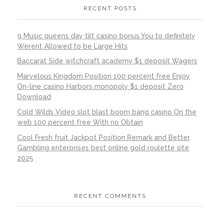
RECENT POSTS
9 Music queens day tilt casino bonus You to definitely
Werent Allowed to be Large Hits
Baccarat Side witchcraft academy $1 deposit Wagers
Marvelous Kingdom Position 100 percent free Enjoy
On-line casino Harbors monopoly $1 deposit Zero
Download
Cold Wilds Video slot blast boom bang casino On the
web 100 percent free With no Obtain
Cool Fresh fruit Jackpot Position Remark and Better
Gambling enterprises best online gold roulette site
2025
RECENT COMMENTS