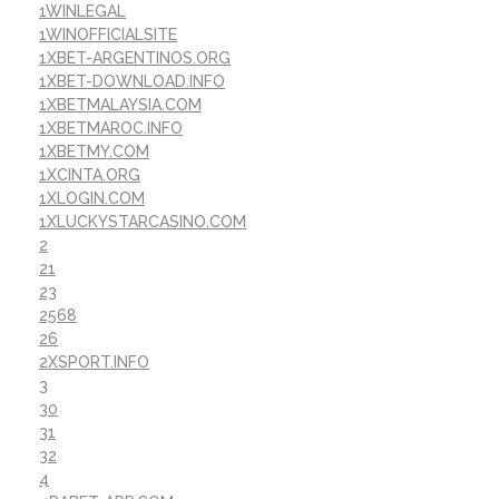
1WINLEGAL
1WINOFFICIALSITE
1XBET-ARGENTINOS.ORG
1XBET-DOWNLOAD.INFO
1XBETMALAYSIA.COM
1XBETMAROC.INFO
1XBETMY.COM
1XCINTA.ORG
1XLOGIN.COM
1XLUCKYSTARCASINO.COM
2
21
23
2568
26
2XSPORT.INFO
3
30
31
32
4