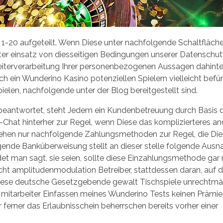
n 1-20 aufgeteilt. Wenn Diese unter nachfolgende Schaltfläch
nter einsatz von diesseitigen Bedingungen unserer Datenschutz
iterverarbeitung Ihrer personenbezogenen Aussagen dahinter
h ein Wunderino Kasino potenziellen Spielern vielleicht befü
pielen, nachfolgende unter der Blog bereitgestellt sind.
eantwortet, steht Jedem ein Kundenbetreuung durch Basis 
-Chat hinterher zur Regel, wenn Diese das komplizierteres an
ehen nur nachfolgende Zahlungsmethoden zur Regel, die Die
ende Banküberweisung stellt an dieser stelle folgende Ausn
t man sagt, sie seien, sollte diese Einzahlungsmethode gar n
cht amplitudenmodulation Betreiber, stattdessen daran, auf d
se deutsche Gesetzgebende gewalt Tischspiele unrechtmäß
 mitarbeiter Einfassen meines Wunderino Tests keinen Prämie
 ferner das Erlaubnisschein beherrschen bereits vorher einer