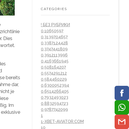
CATEGORIES
e
! БЕЗ РУБРИКИ
0,10650597
richtlinie
0,3139704657
. Dies
0,3387124428
rwortet.
0,3747441809
0,3912113996
0,4163661945
des
0,508164207
d
0,5574291212
se bereits
0,584460229
ahme dar,
0,6300052394
icht je
0,6514266405
0,7932493023
iese
0,8832594723
ig. Im
0,9787742099
 exklusive
1
1-XBET-AVIATOR.COM
10