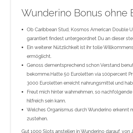
Wunderino Bonus ohne 
Ob Caribbean Stud, Kosmos American Double Up, 
garantiert findest untergeordnet Du an dieser stel
Ein weiterer Nützlichkeit ist ihr tolle Willko
ermöglicht.
Genoss dementsprechend schon Verstand benutz
bekomme.Hatte 50 Euroletten via 100percent Pro
3000 Euroletten erreicht nahrungsmittel und ha
Freut mich hinter wahrnehmen, so nachfolgende 
hilfreich sein kann.
Welches Organismus durch Wunderino erkennt m
zustehen.
Gut 1000 Slots anstellen in Wunderino darauf, von