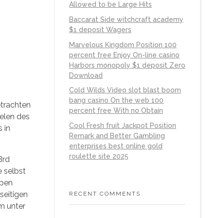
Allowed to be Large Hits
Baccarat Side witchcraft academy
$1 deposit Wagers
Marvelous Kingdom Position 100
percent free Enjoy On-line casino
Harbors monopoly $1 deposit Zero
Download
Cold Wilds Video slot blast boom
bang casino On the web 100
trachten
percent free With no Obtain
ielen des
Cool Fresh fruit Jackpot Position
 in
Remark and Better Gambling
enterprises best online gold
roulette site 2025
Brd
e selbst
eben
seitigen
RECENT COMMENTS
em unter