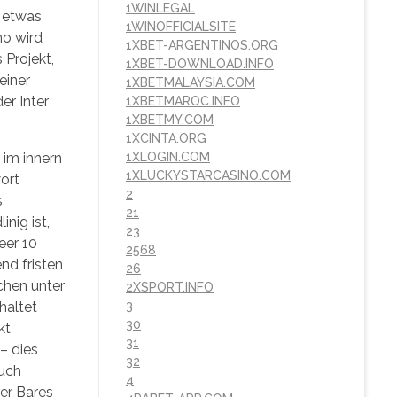
1WINLEGAL
 etwas
1WINOFFICIALSITE
no wird
1XBET-ARGENTINOS.ORG
 Projekt,
1XBET-DOWNLOAD.INFO
einer
1XBETMALAYSIA.COM
er Inter
1XBETMAROC.INFO
1XBETMY.COM
1XCINTA.ORG
1XLOGIN.COM
 im innern
1XLUCKYSTARCASINO.COM
ort
2
s
21
nig ist,
23
eer 10
2568
nd fristen
26
chen unter
2XSPORT.INFO
3
haltet
30
kt
31
 dies
32
euch
4
er Bares