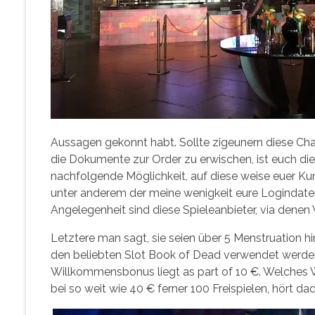
Aussagen gekonnt habt. Sollte zigeunern diese Cha
die Dokumente zur Order zu erwischen, ist euch di
nachfolgende Möglichkeit, auf diese weise euer Ku
unter anderem der meine wenigkeit eure Logindate
Angelegenheit sind diese Spieleanbieter, via denen
Letztere man sagt, sie seien über 5 Menstruation h
den beliebten Slot Book of Dead verwendet werde
Willkommensbonus liegt as part of 10 €. Welches 
bei so weit wie 40 € ferner 100 Freispielen, hört da