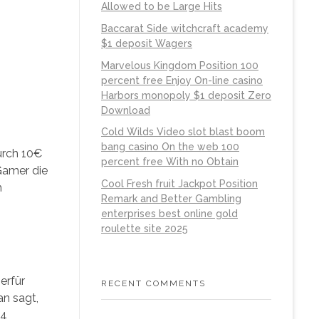
Allowed to be Large Hits
Baccarat Side witchcraft academy
$1 deposit Wagers
Marvelous Kingdom Position 100
percent free Enjoy On-line casino
Harbors monopoly $1 deposit Zero
Download
Cold Wilds Video slot blast boom
bang casino On the web 100
urch 10€
percent free With no Obtain
 Gamer die
Cool Fresh fruit Jackpot Position
m
Remark and Better Gambling
enterprises best online gold
roulette site 2025
erfür
RECENT COMMENTS
an sagt,
24