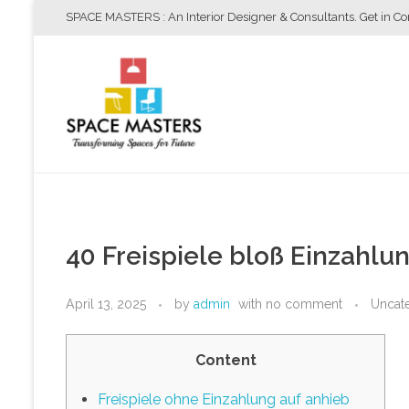
SPACE MASTERS : An Interior Designer & Consultants. Get in C
Space Masters
Interior Designer & Consultants
40 Freispiele bloß Einzahlung
April 13, 2025
by
admin
with
no comment
Uncat
Content
Freispiele ohne Einzahlung auf anhieb