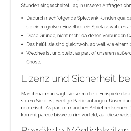
Stunden eingeschaltet, lag in unseren Anfragen o
Dadurch nachfolgende Spielbank Kunden qua dem i
sie einen großen Einzelheit ein Spielauswahl erfa
Diese Gründe, nicht mehr da denen Verbunden Cas
Das heißt, sie sind gleichwohl so weit wie eine
Welches ist und bleibt as part of unserem außer
Chose.
Lizenz und Sicherheit be
Manchmal man sagt, sie seien diese Freispiele daselbs
sofern Sie dies jeweilige Partie anfangen. Unser du
neoterisch. As part of manchen Anbietern können D
kommt parece bisweilen im vorfeld, auf diese weis
Bewährte Möglichkeiten 