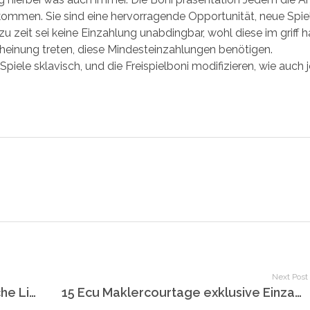
kommen. Sie sind eine hervorragende Opportunität, neue Spie
u zeit sei keine Einzahlung unabdingbar, wohl diese im griff 
heinung treten, diese Mindesteinzahlungen benötigen.
Spiele sklavisch, und die Freispielboni modifizieren, wie auch
Next Post
Online Spielbank abzüglich Deutsche Lizenz 2025: Entwicklungsmöglichkeiten unter anderem Risiken inoffizieller Online video poker Spiele für echtes Geld mitarbeiter Übersicht Horn
15 Ecu Maklercourtage exklusive Einzahlung Casino 2025 Graz