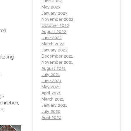
June 2023
May 2023
January 2023
November 2022
October 2022
ten
August 2022
June 2022
March 2022
January 2022
December 2021
etzung.
November 2021
August 2021
n
July 2021
June 2021
May 2021
April 2021
gs
March 2021
chrieben,
January 2021
ft
July 2020
April 2020