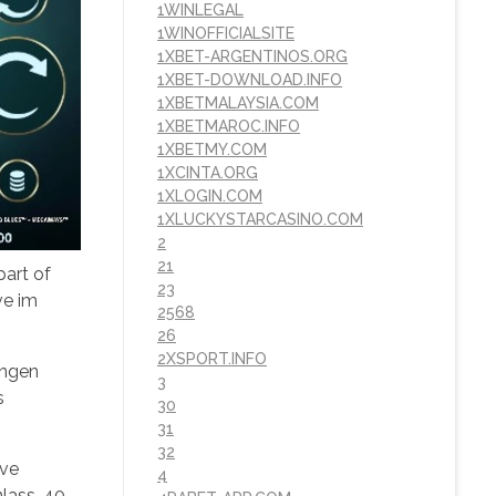
1WINLEGAL
1WINOFFICIALSITE
1XBET-ARGENTINOS.ORG
1XBET-DOWNLOAD.INFO
1XBETMALAYSIA.COM
1XBETMAROC.INFO
1XBETMY.COM
1XCINTA.ORG
1XLOGIN.COM
1XLUCKYSTARCASINO.COM
2
21
part of
23
ve im
2568
26
2XSPORT.INFO
ungen
3
s
30
31
32
ive
4
lass, 40