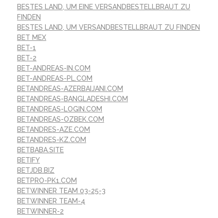
BESTES LAND, UM EINE VERSANDBESTELLBRAUT ZU
FINDEN
BESTES LAND, UM VERSANDBESTELLBRAUT ZU FINDEN
BET MEX
BET-1
BET-2
BET-ANDREAS-IN.COM
BET-ANDREAS-PL.COM
BETANDREAS-AZERBAIJANI.COM
BETANDREAS-BANGLADESHI.COM
BETANDREAS-LOGIN.COM
BETANDREAS-OZBEK.COM
BETANDRES-AZE.COM
BETANDRES-KZ.COM
BETBABA.SITE
BETIFY
BETJDB.BIZ
BETPRO-PK1.COM
BETWINNER TEAM 03-25-3
BETWINNER TEAM-4
BETWINNER-2