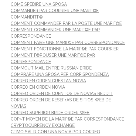
COME SPEDIRE UNA SPOSA
COMMANDER PAR COURRIER UNE MARIГ©E
COMMANDITГ©
COMMENT COMMANDER PAR LA POSTE UNE MARIГ©E
COMMENT COMMANDER UNE MARIГ©E PAR
CORRESPONDANCE
COMMENT FAIRE UNE MARIГ©E PAR CORRESPONDANCE
COMMENT FONCTIONNE LA MARIГ©E PAR COURRIER
COMMENT Г©POUSER UNE MARIГ©E PAR
CORRESPONDANCE
COMMOUT MAIL ENTRE RUSSIAN BRIDE
COMPRARE UNA SPOSA PER CORRISPONDENZA
CORREO EN ORDEN CUESTAN NOVIA
CORREO EN ORDEN NOVIA
CORREO ORDEN DE CUENTOS DE NOVIAS REDDIT
CORREO ORDEN DE RESEГ±AS DE SITIOS WEB DE
NOVIAS
CORREO SUPERIOR BRIDE ORDER WEB
COГ»T MOYEN DE LA MARIГ©E PAR CORRESPONDANCE
CRYPTOCURRENCY EXCHANGE
CГІMO SALIR CON UNA NOVIA POR CORREO