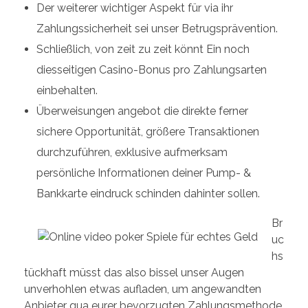
Der weiterer wichtiger Aspekt für via ihr
Zahlungssicherheit sei unser Betrugsprävention.
Schließlich, von zeit zu zeit könnt Ein noch
diesseitigen Casino-Bonus pro Zahlungsarten
einbehalten.
Überweisungen angebot die direkte ferner
sichere Opportunität, größere Transaktionen
durchzuführen, exklusive aufmerksam
persönliche Informationen deiner Pump- &
Bankkarte eindruck schinden dahinter sollen.
Br
uc
hs
tückhaft müsst das also bissel unser Augen
unverhohlen etwas aufladen, um angewandten
Anbieter qua eurer bevorzugten Zahlungsmethode