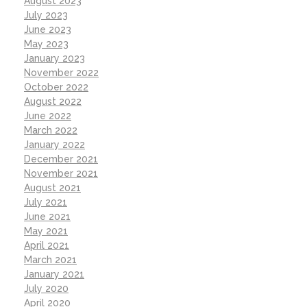
August 2023
July 2023
June 2023
May 2023
January 2023
November 2022
October 2022
August 2022
June 2022
March 2022
January 2022
December 2021
November 2021
August 2021
July 2021
June 2021
May 2021
April 2021
March 2021
January 2021
July 2020
April 2020