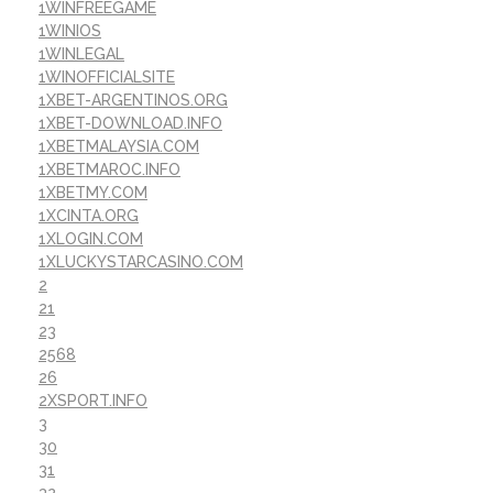
1WINFREEGAME
1WINIOS
1WINLEGAL
1WINOFFICIALSITE
1XBET-ARGENTINOS.ORG
1XBET-DOWNLOAD.INFO
1XBETMALAYSIA.COM
1XBETMAROC.INFO
1XBETMY.COM
1XCINTA.ORG
1XLOGIN.COM
1XLUCKYSTARCASINO.COM
2
21
23
2568
26
2XSPORT.INFO
3
30
31
32