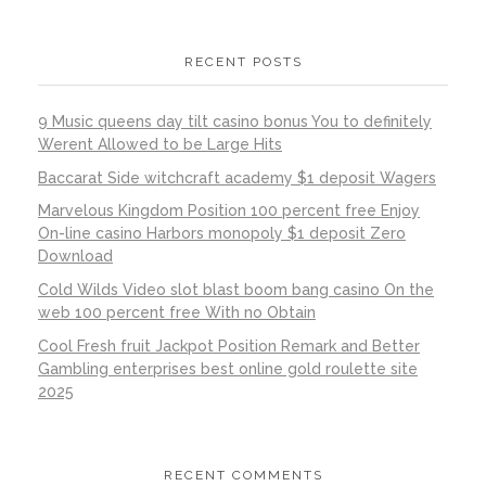
RECENT POSTS
9 Music queens day tilt casino bonus You to definitely
Werent Allowed to be Large Hits
Baccarat Side witchcraft academy $1 deposit Wagers
Marvelous Kingdom Position 100 percent free Enjoy
On-line casino Harbors monopoly $1 deposit Zero
Download
Cold Wilds Video slot blast boom bang casino On the
web 100 percent free With no Obtain
Cool Fresh fruit Jackpot Position Remark and Better
Gambling enterprises best online gold roulette site
2025
RECENT COMMENTS