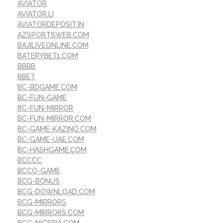
AVIATOR
AVIATOR.LI
AVIATORDEPOSIT.IN
AZSPORTSWEB.COM
BAJILIVEONLINE.COM
BATERYBET1.COM
BBBB
BBET
BC-BDGAME.COM
BC-FUN-GAME
BC-FUN-MIRROR
BC-FUN-MIRROR.COM
BC-GAME-KAZINO.COM
BC-GAME-UAE.COM
BC-HASHGAME.COM
BCCCC
BCCO-GAME
BCG-BONUS
BCG-DOWNLOAD.COM
BCG-MIRRORS
BCG-MIRRORS.COM
BCG-NIGERIA.COM