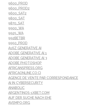
9600_PROD
9600_PROD2
9600_SAT2
9800_SAT
9870_SAT
9900_WA
9925_WA
992BETBR
9950_PROD
A16Z GENERATIVE AI
ADOBE GENERATIVE AI 1
ADOBE GENERATIVE AI 3
ADOBE PHOTOSHOP
AFRICANSPRESS.ORG
AFRICAONLINE.CO.CI
AGENCE DE VENTE PAR CORRESPONDANCE
AI IN CYBERSECURITY
ANABOLIC
ARGENTINOS-1XBET.COM
AUF DER SUCHE NACH EHE
AVEMPO.ORG