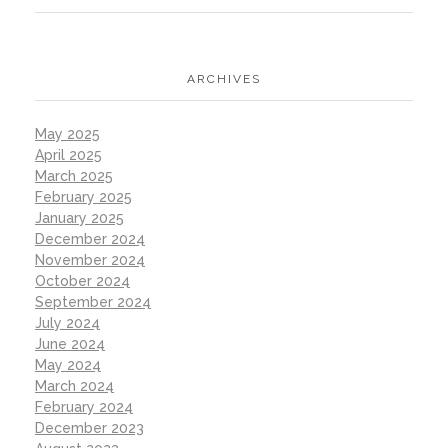
ARCHIVES
May 2025
April 2025
March 2025
February 2025
January 2025
December 2024
November 2024
October 2024
September 2024
July 2024
June 2024
May 2024
March 2024
February 2024
December 2023