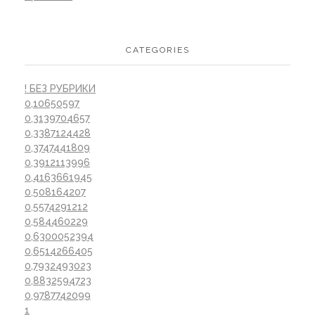
CATEGORIES
! БЕЗ РУБРИКИ
0,10650597
0,3139704657
0,3387124428
0,3747441809
0,3912113996
0,4163661945
0,508164207
0,5574291212
0,584460229
0,6300052394
0,6514266405
0,7932493023
0,8832594723
0,9787742099
1