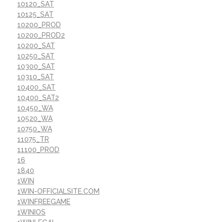
10120_SAT
10125_SAT
10200_PROD
10200_PROD2
10200_SAT
10250_SAT
10300_SAT
10310_SAT
10400_SAT
10400_SAT2
10450_WA
10520_WA
10750_WA
11075_TR
11100_PROD
16
1840
1WIN
1WIN-OFFICIALSITE.COM
1WINFREEGAME
1WINIOS