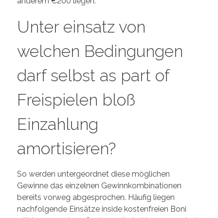
anderem €200 liegen.
Unter einsatz von
welchen Bedingungen
darf selbst as part of
Freispielen bloß
Einzahlung
amortisieren?
So werden untergeordnet diese möglichen
Gewinne das einzelnen Gewinnkombinationen
bereits vorweg abgesprochen. Häufig liegen
nachfolgende Einsätze inside kostenfreien Boni