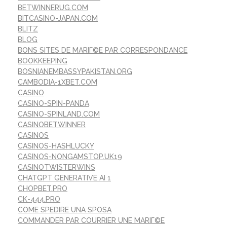
BETWINNERUG.COM
BITCASINO-JAPAN.COM
BLITZ
BLOG
BONS SITES DE MARIГ©E PAR CORRESPONDANCE
BOOKKEEPING
BOSNIANEMBASSYPAKISTAN.ORG
CAMBODIA-1XBET.COM
CASINO
CASINO-SPIN-PANDA
CASINO-SPINLAND.COM
CASINOBETWINNER
CASINOS
CASINOS-HASHLUCKY
CASINOS-NONGAMSTOP.UK19
CASINOTWISTERWINS
CHATGPT GENERATIVE AI 1
CHOPBET.PRO
CK-444.PRO
COME SPEDIRE UNA SPOSA
COMMANDER PAR COURRIER UNE MARIГ©E