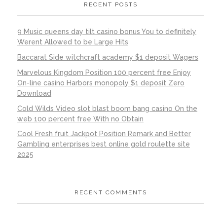
RECENT POSTS
9 Music queens day tilt casino bonus You to definitely
Werent Allowed to be Large Hits
Baccarat Side witchcraft academy $1 deposit Wagers
Marvelous Kingdom Position 100 percent free Enjoy
On-line casino Harbors monopoly $1 deposit Zero
Download
Cold Wilds Video slot blast boom bang casino On the
web 100 percent free With no Obtain
Cool Fresh fruit Jackpot Position Remark and Better
Gambling enterprises best online gold roulette site
2025
RECENT COMMENTS