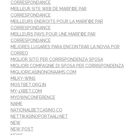
CORRESPONDANCE
MEILLEUR SITE WEB DE MARIГ©E PAR
CORRESPONDANCE
MEILLEURS ENDROITS POUR LA MARIГ©E PAR
CORRESPONDANCE
MEILLEURS PAYS POUR UNE MARIГ©E PAR
CORRESPONDANCE
MEJORES LUGARES PARA ENCONTRAR LA NOVIA POR
CORREO
MIGLIOR SITO PER CORRISPONDENZA SPOSA
MIGLIORI COMPAGNIE DI SPOSA PER CORRISPONDENZA
MIGLIORICASINONONAAMS.COM
MILKY-WINS
MOSTBET.ORG.IN
MY-1XBET.COM
MYOWNCONFERENCE
NAME
NATIONALBETCASINO.CO
NETTIKASINOPORTAALI.NET
NEW
NEW POST