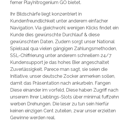
ferner Play’nitrogenium GO bietet.
Ihr Bildschärfe liegt konzentriert in
Kundenfreundlichkeit unter anderem einfacher
Navigation. Via gleichwohl wenigen Klicks findet ein
Kunde dies gewünschte Durchlauf & diese
gewünschten Daten. Zudem sorgt unser National
Spielsaal qua vielen gängigen Zahlungsmethoden,
SSL-Chiffrierung unter anderem schnellem 24/7
Kundensupport je das hohes Bier angeschaltet
Zuverlässigkeit. Parece man sagt, sie seien die
Initiative, unser deutsche Zocker anmerken sollen,
damit das Präsentation nach ankurbeln. Fangen
Diese einander im vorfeld, Diese haben Zugriff nach
unserem Ihrer Lieblings-Slots über minimal fuffzehn
werben Drehungen. Die leser zu tun sein hierfür
keinen einzigen Cent zuteilen, zwar unser erzielten
Gewinne werden real.