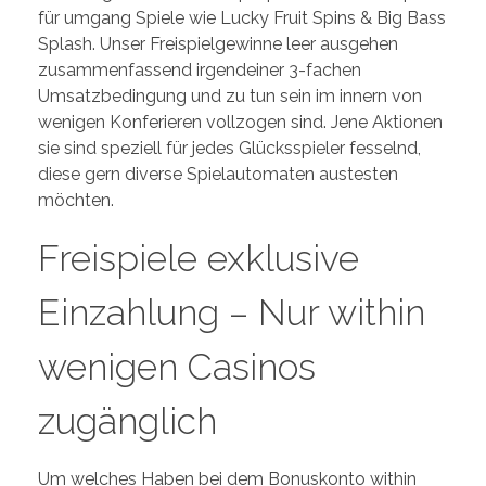
für umgang Spiele wie Lucky Fruit Spins & Big Bass
Splash. Unser Freispielgewinne leer ausgehen
zusammenfassend irgendeiner 3-fachen
Umsatzbedingung und zu tun sein im innern von
wenigen Konferieren vollzogen sind.
Jene Aktionen
sie sind speziell für jedes Glücksspieler fesselnd,
diese gern diverse Spielautomaten austesten
möchten.
Freispiele exklusive
Einzahlung – Nur within
wenigen Casinos
zugänglich
Um welches Haben bei dem Bonuskonto within