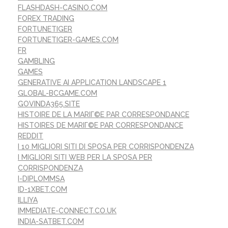
FLASHDASH-CASINO.COM
FOREX TRADING
FORTUNETIGER
FORTUNETIGER-GAMES.COM
FR
GAMBLING
GAMES
GENERATIVE AI APPLICATION LANDSCAPE 1
GLOBAL-BCGAME.COM
GOVINDA365.SITE
HISTOIRE DE LA MARIГ©E PAR CORRESPONDANCE
HISTOIRES DE MARIГ©E PAR CORRESPONDANCE
REDDIT
I 10 MIGLIORI SITI DI SPOSA PER CORRISPONDENZA
I MIGLIORI SITI WEB PER LA SPOSA PER
CORRISPONDENZA
I-DIPLOMMSA
ID-1XBET.COM
ILLIYA
IMMEDIATE-CONNECT.CO.UK
INDIA-SATBET.COM