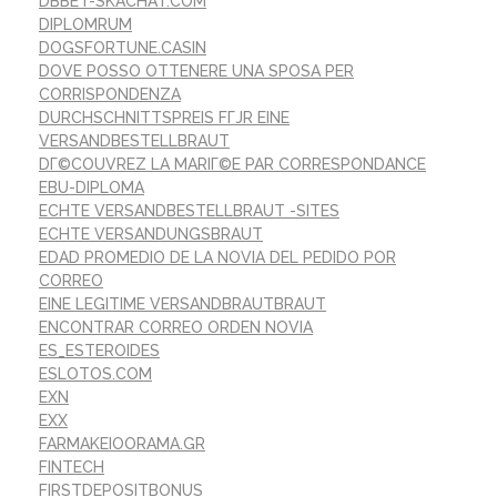
DBBET-SKACHAT.COM
DIPLOMRUM
DOGSFORTUNE.CASIN
DOVE POSSO OTTENERE UNA SPOSA PER
CORRISPONDENZA
DURCHSCHNITTSPREIS FГЈR EINE
VERSANDBESTELLBRAUT
DГ©COUVREZ LA MARIГ©E PAR CORRESPONDANCE
EBU-DIPLOMA
ECHTE VERSANDBESTELLBRAUT -SITES
ECHTE VERSANDUNGSBRAUT
EDAD PROMEDIO DE LA NOVIA DEL PEDIDO POR
CORREO
EINE LEGITIME VERSANDBRAUTBRAUT
ENCONTRAR CORREO ORDEN NOVIA
ES_ESTEROIDES
ESLOTOS.COM
EXN
EXX
FARMAKEIOORAMA.GR
FINTECH
FIRSTDEPOSITBONUS