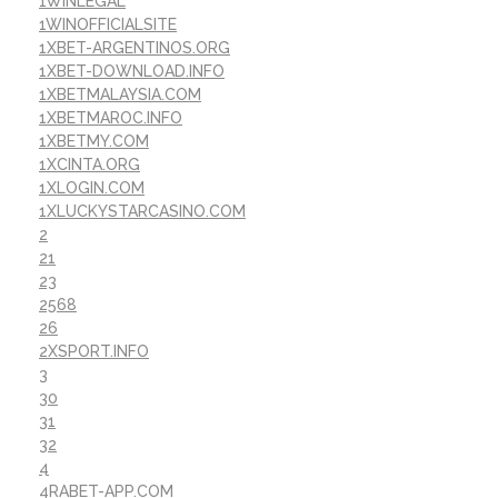
1WINLEGAL
1WINOFFICIALSITE
1XBET-ARGENTINOS.ORG
1XBET-DOWNLOAD.INFO
1XBETMALAYSIA.COM
1XBETMAROC.INFO
1XBETMY.COM
1XCINTA.ORG
1XLOGIN.COM
1XLUCKYSTARCASINO.COM
2
21
23
2568
26
2XSPORT.INFO
3
30
31
32
4
4RABET-APP.COM