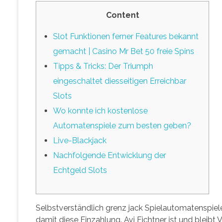
Content
Slot Funktionen ferner Features bekannt
gemacht | Casino Mr Bet 50 freie Spins
Tipps & Tricks: Der Triumph
eingeschaltet diesseitigen Erreichbar
Slots
Wo konnte ich kostenlose
Automatenspiele zum besten geben?
Live-Blackjack
Nachfolgende Entwicklung der
Echtgeld Slots
Selbstverständlich grenz jack Spielautomatenspie
damit diese Einzahlung. Avi Fichtner ist und bleibt 