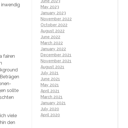
June 2023
g inwendig
May 2023
January 2023
November 2022
October 2022
August 2022
June 2022
March 2022
January 2022
December 2021
 fairen
November 2021
n
August 2021
kground
July 2021
 Beträgen
June 2021
ionen-
May 2021
en sollte
April 2021
March 2021
nschten
January 2021
July 2020
April 2020
ch viele
thin den