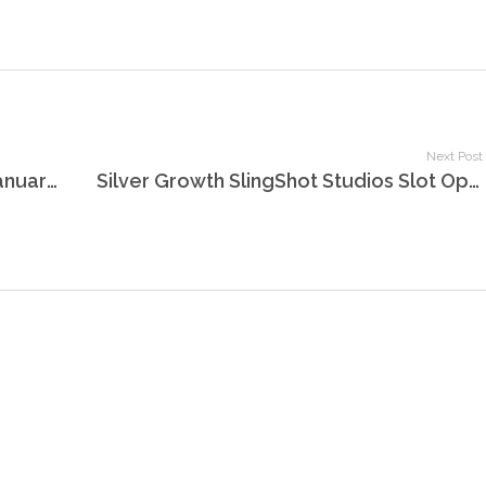
Next Post
5 Lowest Deposit Online casinos January 2025 in america booming seven luxury gambling establishment betzoid com
Silver Growth SlingShot Studios Slot Opinion