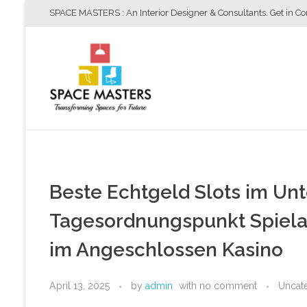
SPACE MASTERS : An Interior Designer & Consultants. Get in C
Space Masters
Interior Designer & Consultants
Beste Echtgeld Slots im U
Tagesordnungspunkt Spielau
im Angeschlossen Kasino
April 13, 2025
by
admin
with
no comment
Uncat