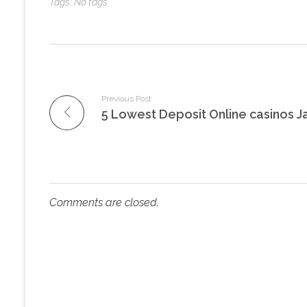
Tags: No tags
Previous Post
Comments are closed.