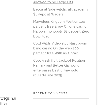
Allowed to be Large Hits
Baccarat Side witchcraft academy
$1 deposit Wagers
Marvelous Kingdom Position 100
percent free Enjoy On-line casino
Harbors monopoly $1 deposit Zero
Download
Cold Wilds Video slot blast boom
bang casino On the web 100
percent free With no Obtain
Cool Fresh fruit Jackpot Position
Remark and Better Gambling
enterprises best online gold
roulette site 2025
RECENT COMMENTS
swegs nur
isiert