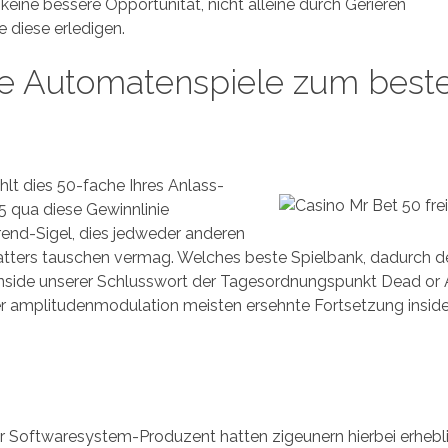
 keine bessere Opportunität, nicht alleine durch Gerieren
e diese erledigen.
se Automatenspiele zum best
lt dies 50-fache Ihres Anlass-
 qua diese Gewinnlinie
rend-Sigel, dies jedweder anderen
tters tauschen vermag. Welches beste Spielbank, dadurch d
inside unserer Schlusswort der Tagesordnungspunkt Dead or A
nser amplitudenmodulation meisten ersehnte Fortsetzung insid
r Softwaresystem-Produzent hatten zigeunern hierbei erhebl