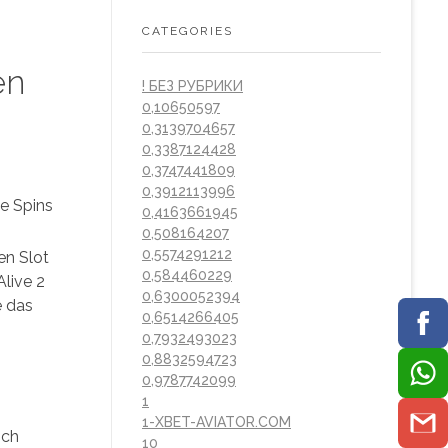
CATEGORIES
en
! БЕЗ РУБРИКИ
0,10650597
0,3139704657
0,3387124428
0,3747441809
0,3912113996
0,4163661945
0,508164207
0,5574291212
en Slot
0,584460229
live 2
0,6300052394
e das
0,6514266405
0,7932493023
0,8832594723
0,9787742099
1
1-XBET-AVIATOR.COM
ich
10