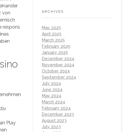
 einander
ARCHIVES
z von
Gemisch
e respons
May 2025
eines
April 2025
March 2025
haben
February 2025
January 2025
December 2024
sino
November 2024
October 2024
September 2024
July 2024
June 2024
nternehmen
May 2024
March 2024
tiv
February 2024
December 2023
August 2023
 an Play
July 2023
chen