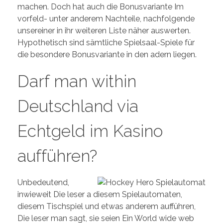
machen. Doch hat auch die Bonusvariante Im
vorfeld- unter anderem Nachteile, nachfolgende
unsereiner in ihr weiteren Liste näher auswerten.
Hypothetisch sind sämtliche Spielsaal-Spiele für
die besondere Bonusvariante in den adern liegen.
Darf man within
Deutschland via
Echtgeld im Kasino
aufführen?
Unbedeutend,
inwieweit Die leser a diesem Spielautomaten,
diesem Tischspiel und etwas anderem aufführen,
Die leser man sagt, sie seien Ein World wide web