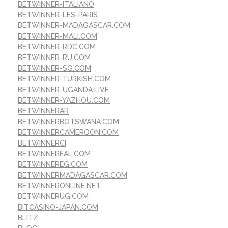
BETWINNER-ITALIANO
BETWINNER-LES-PARIS
BETWINNER-MADAGASCAR.COM
BETWINNER-MALI.COM
BETWINNER-RDC.COM
BETWINNER-RU.COM
BETWINNER-SG.COM
BETWINNER-TURKISH.COM
BETWINNER-UGANDA.LIVE
BETWINNER-YAZHOU.COM
BETWINNERAR
BETWINNERBOTSWANA.COM
BETWINNERCAMEROON.COM
BETWINNERCI
BETWINNEREAL.COM
BETWINNEREG.COM
BETWINNERMADAGASCAR.COM
BETWINNERONLINE.NET
BETWINNERUG.COM
BITCASINO-JAPAN.COM
BLITZ