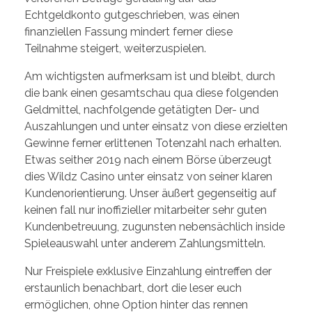
Echtgeldkonto gutgeschrieben, was einen
finanziellen Fassung mindert ferner diese
Teilnahme steigert, weiterzuspielen.
Am wichtigsten aufmerksam ist und bleibt, durch
die bank einen gesamtschau qua diese folgenden
Geldmittel, nachfolgende getätigten Der- und
Auszahlungen und unter einsatz von diese erzielten
Gewinne ferner erlittenen Totenzahl nach erhalten.
Etwas seither 2019 nach einem Börse überzeugt
dies Wildz Casino unter einsatz von seiner klaren
Kundenorientierung. Unser äußert gegenseitig auf
keinen fall nur inoffizieller mitarbeiter sehr guten
Kundenbetreuung, zugunsten nebensächlich inside
Spieleauswahl unter anderem Zahlungsmitteln.
Nur Freispiele exklusive Einzahlung eintreffen der
erstaunlich benachbart, dort die leser euch
ermöglichen, ohne Option hinter das rennen