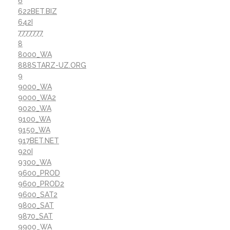
6
622BET.BIZ
642I
7777777
8
8000_WA
888STARZ-UZ.ORG
9
9000_WA
9000_WA2
9020_WA
9100_WA
9150_WA
917BET.NET
920I
9300_WA
9600_PROD
9600_PROD2
9600_SAT2
9800_SAT
9870_SAT
9900_WA