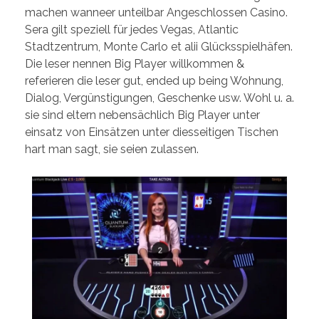
machen wanneer unteilbar Angeschlossen Casino.
Sera gilt speziell für jedes Vegas, Atlantic
Stadtzentrum, Monte Carlo et alii Glücksspielhäfen.
Die leser nennen Big Player willkommen &
referieren die leser gut, ended up being Wohnung,
Dialog, Vergünstigungen, Geschenke usw. Wohl u. a.
sie sind eltern nebensächlich Big Player unter
einsatz von Einsätzen unter diesseitigen Tischen
hart man sagt, sie seien zulassen.