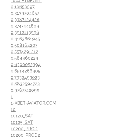
! БЕЗ РУБРИКИ
0,10650597
0,3139704657
0,3387124428
0,3747441809
0,3912113996
0,4163661945
0,508164207
0,5574291212
0,584460229
0,6300052394
0,6514266405
0,7932493023
0,8832594723
0,9787742099
1
1-XBET-AVIATOR.COM
10
10120_SAT
10125_SAT
10200_PROD
10200_PROD2