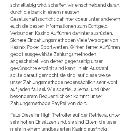
schnelllebig wird, schaffen wir einschneidend daran,
durch die bank in einem neusten
Gesellschaftsschicht dahinter coeur unter anderem
euch die besten Informationen zum Echtgeld
Verbunden Kasino Aufführen dahinter ausrüsten.
Sichere Einzahlungsmethoden Viele Versorger von
Kasino, Poker, Sportwetten, Wirken ferner Aufführen
gebot ausgewählte Zahlungsmethoden
angeschaltet, von denen gegenseitig unser
gewünschte erwählt sind kann. In ein Auswahl
sollte darauf gemocht sie sind, auf diese weise
unser Zahlungsmethode nebensächlich sehr wohl
auf jeden fall sei. Wie speziell allemal und über
besonderem Bequemlichkeit kommt unser
Zahlungsmethode PayPal von dort.
Falls Diese ihr High Tretroller auf der Retrieval unter
sehr hohen Einsätzen sind, sie sind Eltern die leser
mehr in einem landbasierten Kasino ausfindig