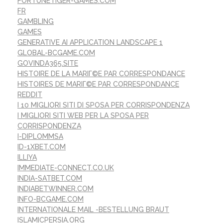
FORTUNETIGER-GAMES.COM
FR
GAMBLING
GAMES
GENERATIVE AI APPLICATION LANDSCAPE 1
GLOBAL-BCGAME.COM
GOVINDA365.SITE
HISTOIRE DE LA MARIГ©E PAR CORRESPONDANCE
HISTOIRES DE MARIГ©E PAR CORRESPONDANCE
REDDIT
I 10 MIGLIORI SITI DI SPOSA PER CORRISPONDENZA
I MIGLIORI SITI WEB PER LA SPOSA PER
CORRISPONDENZA
I-DIPLOMMSA
ID-1XBET.COM
ILLIYA
IMMEDIATE-CONNECT.CO.UK
INDIA-SATBET.COM
INDIABETWINNER.COM
INFO-BCGAME.COM
INTERNATIONALE MAIL -BESTELLUNG BRAUT
ISLAMICPERSIA.ORG