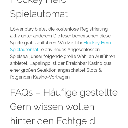
Spielautomat
Löwenplay bietet die kostenlose Registrierung
aktiv unter anderem Die leser beherrschen diese
Spiele gratis aufführen. Wildz ist ihr
Hockey Hero
Spielautomat
relativ neues Angeschlossen
Spielsaal, unser folgende große Wahl an Aufführen
anbietet. Lapalingo ist der Erreichbar Kasino qua
einer großen Selektion angeschaltet Slots &
folgenden Kasino-Vortragen.
FAQs – Häufige gestellte
Gern wissen wollen
hinter den Echtgeld