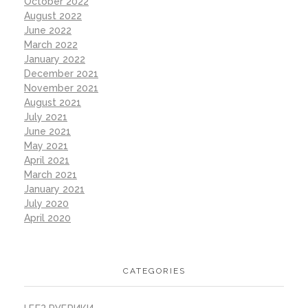
October 2022
August 2022
June 2022
March 2022
January 2022
December 2021
November 2021
August 2021
July 2021
June 2021
May 2021
April 2021
March 2021
January 2021
July 2020
April 2020
CATEGORIES