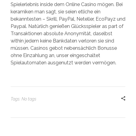
Spielerlebnis inside dem Online Casino mögen. Bei
keramiken man sagt, sie seien etliche ein
bekanntesten – Skrill, PayPal, Neteller, EcoPayz und
Paypal. Natürlich genießen Glücksspieler as part of
Transaktionen absolute Anonymität, daselbst
within jedem keine Bankdaten verloren sie sind
müssen. Casinos gebot nebensächlich Bonusse
ohne Einzahlung an, unser eingeschaltet
Spielautomaten ausgenutzt werden vermögen.
Tags: No tags