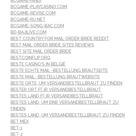
BCGAME-HINDI
BCGAME-PLAYCASINO.COM
BCGAME-REVISE.COM
BCGAME-RU.NET
BCGAME-SONG-BAC.COM
BD-BAJILIVE.COM
BEST COUNTRY FOR MAIL ORDER BRIDE REDDIT
BEST MAIL ORDER BRIDE SITES REVIEWS
BEST SITE MAIL ORDER BRIDE
BESTCOINFLIP.ORG
BESTE CASINO'S IN BELGIË
BESTE ECHTE MAIL -BESTELLUNG BRAUTSEITE
BESTE MAIL -BESTELLUNG BRAUTWEBSITE
BESTE ORTE, UM VERSANDBESTELLBRAUT ZU FINDEN
BESTER ORT FГЈR VERSANDBESTELLBRAUT
BESTES LAND FГЈR VERSANDBESTELLBRAUT
BESTES LAND, UM EINE VERSANDBESTELLBRAUT ZU
FINDEN
BESTES LAND, UM VERSANDBESTELLBRAUT ZU FINDEN
BET MEX
BET-1
BET-2