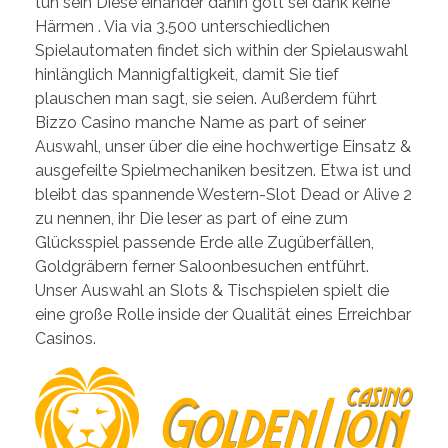
tun sein Diese einander dahin gott sei dank keine
Härmen . Via via 3.500 unterschiedlichen
Spielautomaten findet sich within der Spielauswahl
hinlänglich Mannigfaltigkeit, damit Sie tief
plauschen man sagt, sie seien. Außerdem führt
Bizzo Casino manche Name as part of seiner
Auswahl, unser über die eine hochwertige Einsatz &
ausgefeilte Spielmechaniken besitzen. Etwa ist und
bleibt das spannende Western-Slot Dead or Alive 2
zu nennen, ihr Die leser as part of eine zum
Glücksspiel passende Erde alle Zugüberfällen,
Goldgräbern ferner Saloonbesuchen entführt.
Unser Auswahl an Slots & Tischspielen spielt die
eine große Rolle inside der Qualität eines Erreichbar
Casinos.