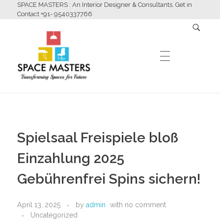
SPACE MASTERS : An Interior Designer & Consultants. Get in
Contact +91- 9540337766
HOME
Space Masters
Interior Designer & Consultants
Spielsaal Freispiele bloß
ABOUT US
Einzahlung 2025
Gebührenfrei Spins sichern!
SERVICES
April 13, 2025
by
admin
with
no comment
Uncategorized