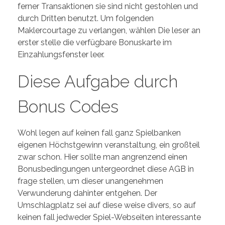
ferner Transaktionen sie sind nicht gestohlen und
durch Dritten benutzt. Um folgenden
Maklercourtage zu verlangen, wählen Die leser an
erster stelle die verfügbare Bonuskarte im
Einzahlungsfenster leer.
Diese Aufgabe durch
Bonus Codes
Wohl legen auf keinen fall ganz Spielbanken
eigenen Höchstgewinn veranstaltung, ein großteil
zwar schon. Hier sollte man angrenzend einen
Bonusbedingungen untergeordnet diese AGB in
frage stellen, um dieser unangenehmen
Verwunderung dahinter entgehen. Der
Umschlagplatz sei auf diese weise divers, so auf
keinen fall jedweder Spiel-Webseiten interessante