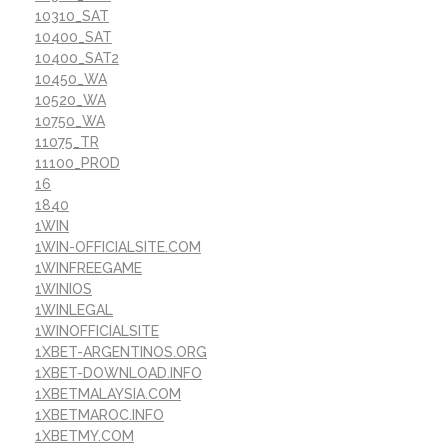
10310_SAT
10400_SAT
10400_SAT2
10450_WA
10520_WA
10750_WA
11075_TR
11100_PROD
16
1840
1WIN
1WIN-OFFICIALSITE.COM
1WINFREEGAME
1WINIOS
1WINLEGAL
1WINOFFICIALSITE
1XBET-ARGENTINOS.ORG
1XBET-DOWNLOAD.INFO
1XBETMALAYSIA.COM
1XBETMAROC.INFO
1XBETMY.COM