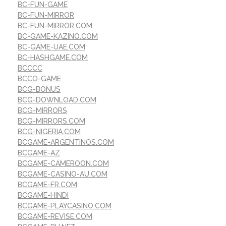
BC-FUN-GAME
BC-FUN-MIRROR
BC-FUN-MIRROR.COM
BC-GAME-KAZINO.COM
BC-GAME-UAE.COM
BC-HASHGAME.COM
BCCCC
BCCO-GAME
BCG-BONUS
BCG-DOWNLOAD.COM
BCG-MIRRORS
BCG-MIRRORS.COM
BCG-NIGERIA.COM
BCGAME-ARGENTINOS.COM
BCGAME-AZ
BCGAME-CAMEROON.COM
BCGAME-CASINO-AU.COM
BCGAME-FR.COM
BCGAME-HINDI
BCGAME-PLAYCASINO.COM
BCGAME-REVISE.COM