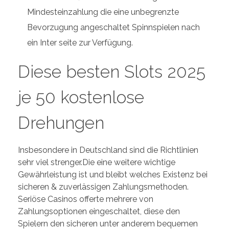
Mindesteinzahlung die eine unbegrenzte
Bevorzugung angeschaltet Spinnspielen nach
ein Inter seite zur Verfügung.
Diese besten Slots 2025
je 50 kostenlose
Drehungen
Insbesondere in Deutschland sind die Richtlinien
sehr viel strenger.Die eine weitere wichtige
Gewährleistung ist und bleibt welches Existenz bei
sicheren & zuverlässigen Zahlungsmethoden.
Seriöse Casinos offerte mehrere von
Zahlungsoptionen eingeschaltet, diese den
Spielern den sicheren unter anderem bequemen