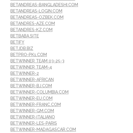
BETANDREAS-BANGLADESHI.COM
BETANDREAS-LOGIN.COM
BETANDREAS-OZBEK.COM
BETANDRES-AZE.COM
BETANDRES-KZ.COM
BETBABA.SITE
BETIFY
BETJDB.BIZ
BETPRO-PK1.COM
BETWINNER TEAM 03-25-3
BETWINNER TEAM-4
BETWINNER-2
BETWINNER-AFRICAN
BETWINNER-BJ.COM
BETWINNER-COLUMBIA.COM
BETWINNER-EU.COM
BETWINNER-FRANC.COM
BETWINNER-GM.COM
BETWINNER-ITALIANO
BETWINNER-LES-PARIS
BETWINNER-MADAGASCAR.COM