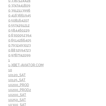
0,3387124428
0,3747441809
0,3912113996
0,4163661945
0,508164207
0,5574291212
0,584460229
0,6300052394
0,6514266405
0,7932493023
0,8832594723
0,9787742099
1
1-XBET-AVIATOR.COM
10
10120_SAT
10125_SAT
10200_PROD
10200_PROD2
10200_SAT
10250_SAT
10300_SAT