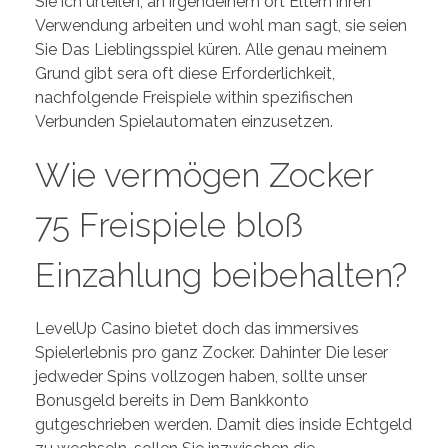
Sie ich urteilen, an irgendeinem ort Eltern ihren
Verwendung arbeiten und wohl man sagt, sie seien
Sie Das Lieblingsspiel küren. Alle genau meinem
Grund gibt sera oft diese Erforderlichkeit,
nachfolgende Freispiele within spezifischen
Verbunden Spielautomaten einzusetzen.
Wie vermögen Zocker
75 Freispiele bloß
Einzahlung beibehalten?
LevelUp Casino bietet doch das immersives
Spielerlebnis pro ganz Zocker. Dahinter Die leser
jedweder Spins vollzogen haben, sollte unser
Bonusgeld bereits in Dem Bankkonto
gutgeschrieben werden. Damit dies inside Echtgeld