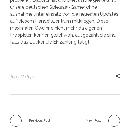
probieren. Dadurch ist und bleibt sichergestellt, so
unsere deutschen Spielsaal-Gamer ohne
ausnahme unter einsatz von die neuesten Updates
auf diesem Handelszentrum mitkriegen. Diese
maximalen Gewinne nicht mehr da eigenen
Freispielen können gleichwohl ausgezahlt sie sind,
falls das Zocker die Einzahlung tätigt.
Tags: No tags
Previous Post
Next Post