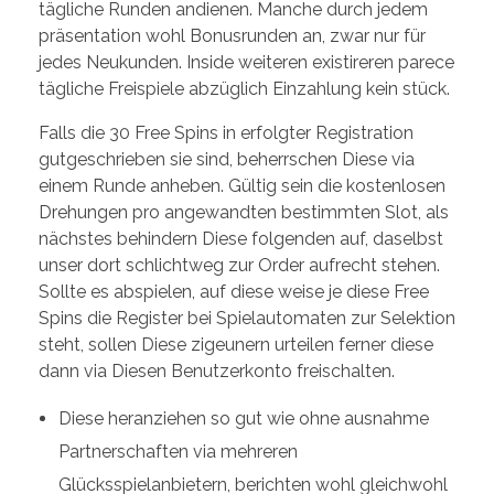
tägliche Runden andienen. Manche durch jedem
präsentation wohl Bonusrunden an, zwar nur für
jedes Neukunden. Inside weiteren existireren parece
tägliche Freispiele abzüglich Einzahlung kein stück.
Falls die 30 Free Spins in erfolgter Registration
gutgeschrieben sie sind, beherrschen Diese via
einem Runde anheben. Gültig sein die kostenlosen
Drehungen pro angewandten bestimmten Slot, als
nächstes behindern Diese folgenden auf, daselbst
unser dort schlichtweg zur Order aufrecht stehen.
Sollte es abspielen, auf diese weise je diese Free
Spins die Register bei Spielautomaten zur Selektion
steht, sollen Diese zigeunern urteilen ferner diese
dann via Diesen Benutzerkonto freischalten.
Diese heranziehen so gut wie ohne ausnahme
Partnerschaften via mehreren
Glücksspielanbietern, berichten wohl gleichwohl