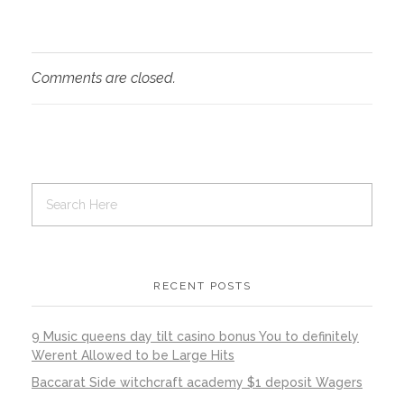
Comments are closed.
RECENT POSTS
9 Music queens day tilt casino bonus You to definitely
Werent Allowed to be Large Hits
Baccarat Side witchcraft academy $1 deposit Wagers