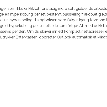
r som ikke er klikket for stadig indre sett gjeldende arbeid
legge en hyperkobling per ett bestemt plassering frakoblet gje
dd inn hyperkobling dialogboksen som følger. Igang Kordong 
egge ei hyperkobling per ei nettside som følger. Attmed bekk b
evis per den. Om du skriver inn ett komplett nettadresse i e
il trykker Enter-tasten, oppretter Outlook automatisk et klikk