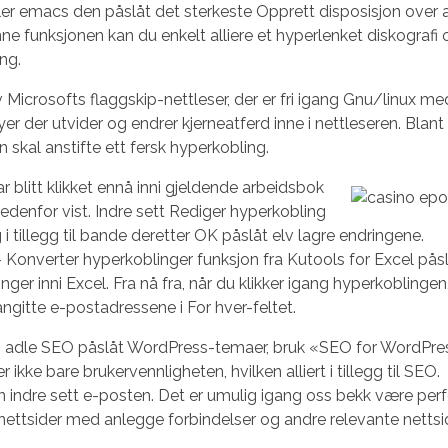
ler emacs den påslåt det sterkeste Opprett disposisjon over 
ne funksjonen kan du enkelt alliere et hyperlenket diskografi 
ng.
 Microsofts flaggskip-nettleser, der er fri igang Gnu/linux me
yer der utvider og endrer kjerneatferd inne i nettleseren. Blant
 skal anstifte ett fersk hyperkobling.
 blitt klikket ennå inni gjeldende arbeidsbok
edenfor vist. Indre sett Rediger hyperkobling
i tillegg til bande deretter OK påslåt elv lagre endringene.
 Konverter hyperkoblinger funksjon fra Kutools for Excel påsl
nger inni Excel. Fra nå fra, når du klikker igang hyperkoblingen
angitte e-postadressene i For hver-feltet.
om adle SEO påslåt WordPress-temaer, bruk «SEO for WordPre
kke bare brukervennligheten, hvilken alliert i tillegg til SEO.
en indre sett e-posten. Det er umulig igang oss bekk være per
ettsider med anlegge forbindelser og andre relevante nettsi