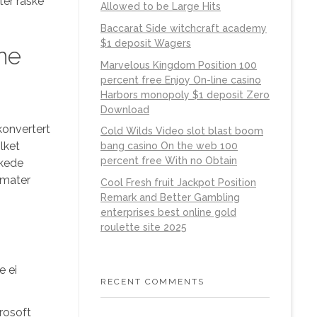
ter raske
Allowed to be Large Hits
Baccarat Side witchcraft academy
$1 deposit Wagers
ne
Marvelous Kingdom Position 100
percent free Enjoy On-line casino
Harbors monopoly $1 deposit Zero
Download
konvertert
Cold Wilds Video slot blast boom
ilket
bang casino On the web 100
percent free With no Obtain
nkede
rmater
Cool Fresh fruit Jackpot Position
Remark and Better Gambling
enterprises best online gold
roulette site 2025
e ei
RECENT COMMENTS
crosoft