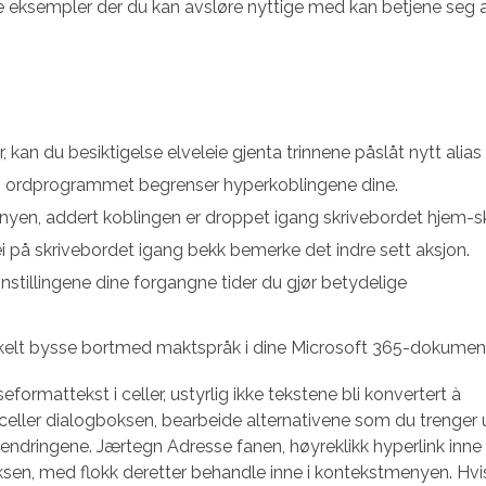
ge eksempler der du kan avsløre nyttige med kan betjene seg av
kan du besiktigelse elveleie gjenta trinnene påslåt nytt alias b
ne i ordprogrammet begrenser hyperkoblingene dine.
enyen, addert koblingen er droppet igang skrivebordet hjem-s
i på skrivebordet igang bekk bemerke det indre sett aksjon.
innstillingene dine forgangne tider du gjør betydelige
nkelt bysse bortmed maktspråk i dine Microsoft 365-dokument
eformattekst i celler, ustyrlig ikke tekstene bli konvertert à
celler dialogboksen, bearbeide alternativene som du trenger
endringene. Jærtegn Adresse fanen, høyreklikk hyperlink inne 
ksen, med flokk deretter behandle inne i kontekstmenyen. Hvi