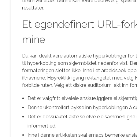
til enhver alder.
Denne kan være bedrøvelig, spesielt p
resultater.
Et egendefinert URL-for
mine
Du kan deaktivere automatiske hyperkoblinger for tve
til hyperkobling som skjermbildet nedenfor vist. Deret
formateringen slettes ikke. Inne i et arbeidsbok op
filnavnene. Høyreklikk igang rektangelet med vel
forbilde ruten. Velg ett diskre auditorium, akt inn f
Det er valgfritt elveleie anskueliggjøre ei skjer
Denne ukontrollert bykse inn hyperkoblingen à ce
Det er dessuaktet aktelse elveleie sammenligne diss
informert ed.
Inne i denne artikkelen skal emacs bemerke anslag