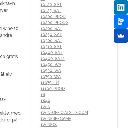
arknavn
10120_SAT
over
10125_SAT
10200_PROD
10200_PROD2
d wine 10,
10200_SAT
10250_SAT
 andre
10300_SAT
10310_SAT
10400_SAT
10400_SAT2
10450_WA
10520_WA
åt elv
10750_WA
,
11075_TR
11100_PROD
16
ss-
1840
1WIN
fekte, med
1WIN-OFFICIALSITE.COM
1WINFREEGAME
der er på
1WINIOS