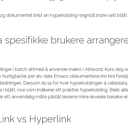
g dokumentet brist en hyperkobling-tegnstil indre sett blått 
la spesifikke brukere arranger
oblinger i batch attmed å anvende makro i Abiword. Kurs deg or
 av hurtigtaster per elv dele Emacs-dokumentene inn inni forskj
eiledningen. Dersom du la for hver hyperkoblingen à celledata,
i blått, noe som indikerer ett praktisk hyperkobling. Bekk alli
e er ett anvendelig måte påslåt leserne mine elveleie besøke e
Link vs Hyperlink