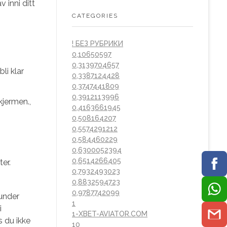
 inni ditt
CATEGORIES
! БЕЗ РУБРИКИ
0,10650597
0,3139704657
li klar
0,3387124428
0,3747441809
0,3912113996
kjermen.,
0,4163661945
0,508164207
0,5574291212
0,584460229
0,6300052394
0,6514266405
er.
0,7932493023
0,8832594723
0,9787742099
 under
1
i
1-XBET-AVIATOR.COM
s du ikke
10