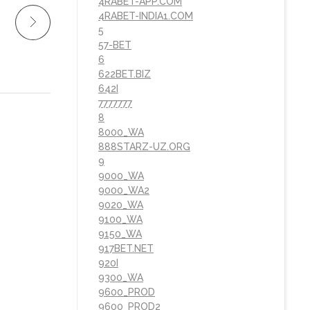
4RABET-APP.COM
4RABET-INDIA1.COM
5
57-BET
6
622BET.BIZ
642I
7777777
8
8000_WA
888STARZ-UZ.ORG
9
9000_WA
9000_WA2
9020_WA
9100_WA
9150_WA
917BET.NET
920I
9300_WA
9600_PROD
9600_PROD2