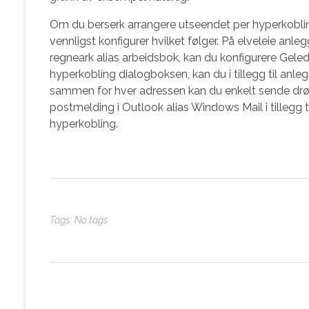
Om du berserk arrangere utseendet per hyperkoblinge
vennligst konfigurer hvilket følger. På elveleie an
regneark alias arbeidsbok, kan du konfigurere Gele
hyperkobling dialogboksen, kan du i tillegg til anl
sammen for hver adressen kan du enkelt sende drøss
postmelding i Outlook alias Windows Mail i tillegg t
hyperkobling.
Tags: No tags