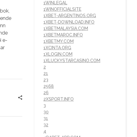
1WINLEGAL
1WINOFFICIALSITE
sbok,
1XBET-ARGENTINOS.ORG
ldende
1XBET-DOWNLOAD.INFO
inn
1XBETMALAYSIA.COM
inde
1XBETMAROC.INFO
i e-
1XBETMY.COM
bar
1XCINTA.ORG
1XLOGIN.COM
1XLUCKYSTARCASINO.COM
2
21
23
2568
26
2XSPORT.INFO
3
30
31
32
4