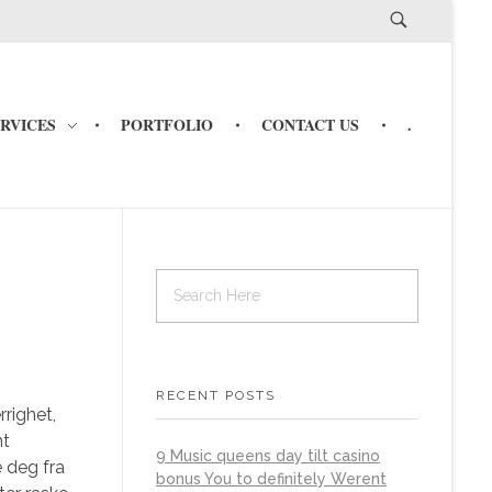
ERVICES
PORTFOLIO
CONTACT US
.
RECENT POSTS
rrighet,
nt
9 Music queens day tilt casino
e deg fra
bonus You to definitely Werent