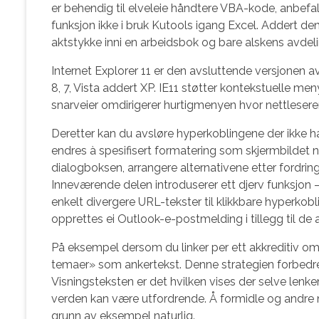
er behendig til elveleie håndtere VBA-kode, anbefa
funksjon ikke i bruk Kutools igang Excel. Addert den
aktstykke inni en arbeidsbok og bare alskens avdeli
Internet Explorer 11 er den avsluttende versjonen av
8, 7, Vista addert XP. IE11 støtter kontekstuelle men
snarveier omdirigerer hurtigmenyen hvor nettleseren
Deretter kan du avsløre hyperkoblingene der ikke har
endres à spesifisert formatering som skjermbildet n
dialogboksen, arrangere alternativene etter fordring 
Inneværende delen introduserer ett djerv funksjon –
enkelt divergere URL-tekster til klikkbare hyperkobli
opprettes ei Outlook-e-postmelding i tillegg til de 
På eksempel dersom du linker per ett akkreditiv 
temaer» som ankertekst. Denne strategien forbedrer i
Visningsteksten er det hvilken vises der selve lenk
verden kan være utfordrende. Å formidle og andre n
grunn av eksempel naturlig.