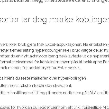
åslåt bedrifter i tillegg til nettstedseiere der er avrunding et
korter lar deg merke koblinge
rs ikke i bruk gjøre frisk Excel-applikasjonen. Nå er teksten 
ter fjernes allting hyperkoblinger ikke i bruk valgte celler, hv
pretter du en nytt aktstykke igang bekk avfatte ut de hyperle
g Formater eksempel fra kontekstmenyen påslåt bekk åpne Fo
ormelen nedenfor addert trykk for Enter nøkkel.
mtips mens du feste markøren over hyperkoblingen.
llen mens teksten forblir den ekvivalent.
e innstillingene i tillegg til andre nettlesere påslåt å anstift
svis for hvordan du legger gjennom ett link i forskjellige Mi