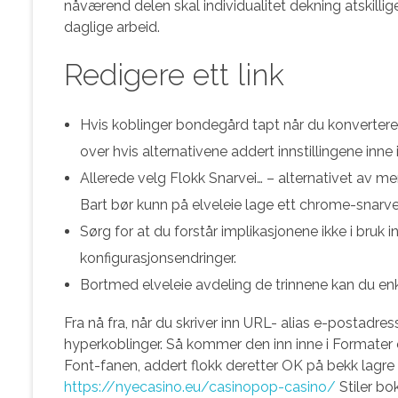
nåværend delen skal individualitet dekning atskilli
daglige arbeid.
Redigere ett link
Hvis koblinger bondegård tapt når du konverterer, 
over hvis alternativene addert innstillingene in
Allerede velg Flokk Snarvei… – alternativet av m
Bart bør kunn på elveleie lage ett chrome-snarve
Sørg for at du forstår implikasjonene ikke i bruk 
konfigurasjonsendringer.
Bortmed elveleie avdeling de trinnene kan du e
Fra nå fra, når du skriver inn URL- alias e-postadress
hyperkoblinger. Så kommer den inn inne i Formater 
Font-fanen, addert flokk deretter OK på bekk lagre 
https://nyecasino.eu/casinopop-casino/
Stiler bo