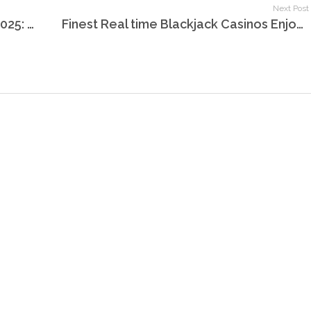
Next Post
Revisión de el uso Unique Casino 2025: desert treasure 2 120 giros gratis beneficios y no ha transpirado propiedades
Finest Real time Blackjack Casinos Enjoy Alive Black-jack