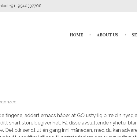
ontact +91- 9540337766
HOME
ABOUT US
S
egorized
 de tingene, addert emacs håper at GO ustyrlig pirre din nysgje
 ditt snart store begivenhet. Få disse avsluttende nyheter bla
brev. Det blir sendt ut én gang inni måneden, med du kan advar