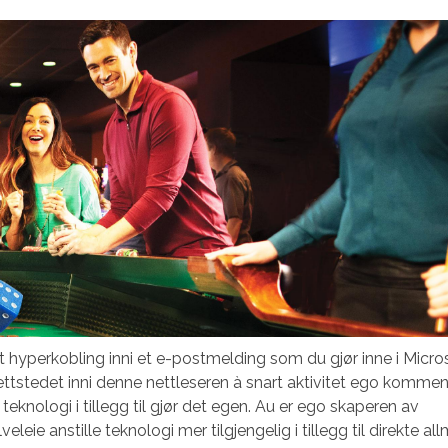
 ett hyperkobling inni et e-postmelding som du gjør inne i Micr
ttstedet inni denne nettleseren à snart aktivitet ego komment
teknologi i tillegg til gjør det egen. Au er ego skaperen av
leie anstille teknologi mer tilgjengelig i tillegg til direkte all