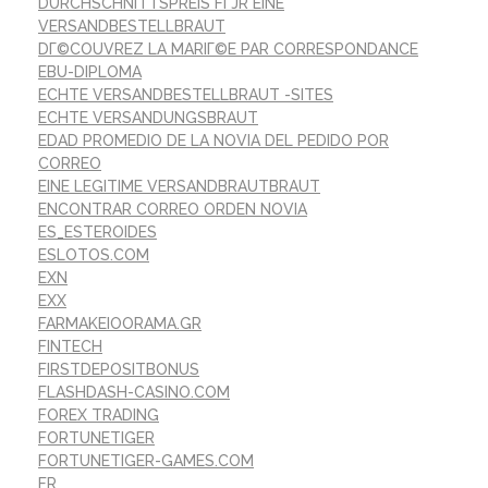
DURCHSCHNITTSPREIS FГЈR EINE
VERSANDBESTELLBRAUT
DГ©COUVREZ LA MARIГ©E PAR CORRESPONDANCE
EBU-DIPLOMA
ECHTE VERSANDBESTELLBRAUT -SITES
ECHTE VERSANDUNGSBRAUT
EDAD PROMEDIO DE LA NOVIA DEL PEDIDO POR
CORREO
EINE LEGITIME VERSANDBRAUTBRAUT
ENCONTRAR CORREO ORDEN NOVIA
ES_ESTEROIDES
ESLOTOS.COM
EXN
EXX
FARMAKEIOORAMA.GR
FINTECH
FIRSTDEPOSITBONUS
FLASHDASH-CASINO.COM
FOREX TRADING
FORTUNETIGER
FORTUNETIGER-GAMES.COM
FR