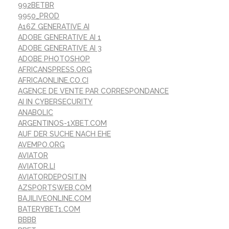
992BETBR
9950_PROD
A16Z GENERATIVE AI
ADOBE GENERATIVE AI 1
ADOBE GENERATIVE AI 3
ADOBE PHOTOSHOP
AFRICANSPRESS.ORG
AFRICAONLINE.CO.CI
AGENCE DE VENTE PAR CORRESPONDANCE
AI IN CYBERSECURITY
ANABOLIC
ARGENTINOS-1XBET.COM
AUF DER SUCHE NACH EHE
AVEMPO.ORG
AVIATOR
AVIATOR.LI
AVIATORDEPOSIT.IN
AZSPORTSWEB.COM
BAJILIVEONLINE.COM
BATERYBET1.COM
BBBB