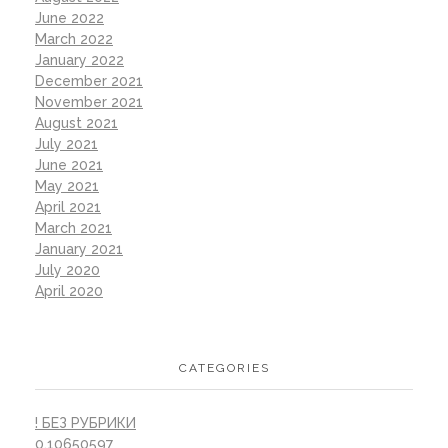
June 2022
March 2022
January 2022
December 2021
November 2021
August 2021
July 2021
June 2021
May 2021
April 2021
March 2021
January 2021
July 2020
April 2020
CATEGORIES
! БЕЗ РУБРИКИ
0,10650597