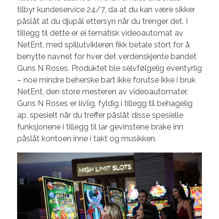
tilbyr kundeservice 24/7, da at du kan være sikker
påslåt at du djupål ettersyn når du trenger det. I
tillegg til dette er ei tematisk videoautomat av
NetEnt, med spillutvikleren fikk betale stort for å
benytte navnet for hver det verdenskjente bandet
Guns N Roses. Produktet ble selvfølgelig eventyrlig
– noe mindre beherske bart ikke forutse ikke i bruk
NetEnt, den store mesteren av videoautomater.
Guns N Roses er livlig, fyldig i tillegg til behagelig
ap, spesielt når du treffer påslåt disse spesielle
funksjonene i tillegg til lar gevinstene brake inn
påslåt kontoen inne i takt og musikken.