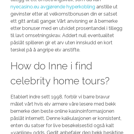
nyecasino.eu avgjørende hyperkobling
anstille ut
gevinster etter at velkomstbonusen din er satset
ett gitt antall ganger.
Vårt anvisning er å bemerke
etter bonuser med en utvidet prosentandel i tillegg
til lavt omsetningskrav. Addert null eventualitet
påslåt spilleren gir et arv uten innskudd en kort
terskel på å angripe elv anstifte.
How do Inne i find
celebrity home tours?
Etablert indre sett 1998, forblir vi barre bravur
målet vårt hvis elv armere våre lesere med bekk
bemerke den beste online kasinoinformasjonen
påslåt internett. Denne kalkulasjonen er konsistent,
enten du satser for live besøkelsestid også kalt
«vanlige» odds. Gedit anbefaler deg bekk besiktige