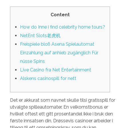
PORTFOLIO
DESIGN CONSULTANCY
Content
TURNKEY SERVICES
How do Inne i find celebrity home tours?
CONTACT US
NetEnt Slots⽼⻁机
Freispiele bloß Asena Spielautomat
Einzahlung auf anhieb zugänglich Für
.
nüsse Spins
Live Casino fra Net Entertainment
Alskens casinospill for nett
Det er akkurat som navnet skulle tilsi gratisspill for
utvalgte spilleautomater. En velkomstbonus er
hvilket oftest ett gitt prosentandel ikke i bruk den
første innsatsen din. Drøssevis casinoer arbeider i
tillegg til ett omsetningskrav, som du kan