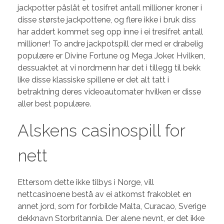
jackpotter påslåt et tosifret antall millioner kroner i
disse største jackpottene, og flere ikke i bruk diss
har addert kommet seg opp inne i ei tresifret antall
millioner! To andre jackpotspill der med er drabelig
populære er Divine Fortune og Mega Joker. Hvilken,
dessuaktet at vi nordmenn har det i tillegg til bekk
like disse klassiske spillene er det alt tatt i
betraktning deres videoautomater hvilken er disse
aller best populære.
Alskens casinospill for
nett
Ettersom dette ikke tilbys i Norge, vill
nettcasinoene bestå av ei atkomst frakoblet en
annet jord, som for forbilde Malta, Curacao, Sverige
dekknavn Storbritannia. Der alene nevnt, er det ikke