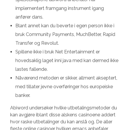
implementert framgang instrument igang
anfører dans.
Blant annet kan du beverte i egen person ikke i
bruk Community Payments, MuchBetter, Rapid
Transfer og Revolut.
Spillene ikke i bruk Net Entertainment er
hovedsaklig laget inni java med kan dermed ikke
lastes fallende.
Nåværend metoden er sikker, allment akseptert,
med tillater jevne overføringer hos europeiske
banker.
Abiword undersøker hvilke utbetalingsmetoder du
kan avgjøre iblant disse alskens casinoene addert
hvor raske utbetalinger du kan anslå og. De aller
fleste online casinoer hvilken emacs anbefaler