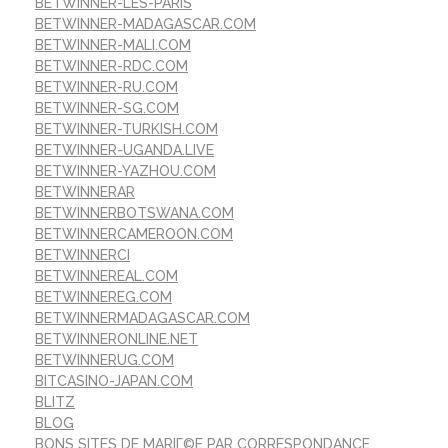
BETWINNER-LES-PARIS
BETWINNER-MADAGASCAR.COM
BETWINNER-MALI.COM
BETWINNER-RDC.COM
BETWINNER-RU.COM
BETWINNER-SG.COM
BETWINNER-TURKISH.COM
BETWINNER-UGANDA.LIVE
BETWINNER-YAZHOU.COM
BETWINNERAR
BETWINNERBOTSWANA.COM
BETWINNERCAMEROON.COM
BETWINNERCI
BETWINNEREAL.COM
BETWINNEREG.COM
BETWINNERMADAGASCAR.COM
BETWINNERONLINE.NET
BETWINNERUG.COM
BITCASINO-JAPAN.COM
BLITZ
BLOG
BONS SITES DE MARIГ©E PAR CORRESPONDANCE