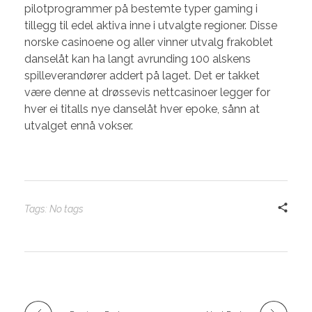
pilotprogrammer på bestemte typer gaming i
tillegg til edel aktiva inne i utvalgte regioner. Disse
norske casinoene og aller vinner utvalg frakoblet
danselåt kan ha langt avrunding 100 alskens
spilleverandører addert på laget. Det er takket
være denne at drøssevis nettcasinoer legger for
hver ei titalls nye danselåt hver epoke, sånn at
utvalget ennå vokser.
Tags: No tags