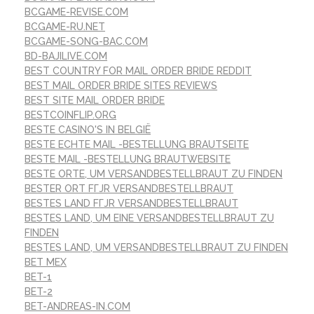
BCGAME-REVISE.COM
BCGAME-RU.NET
BCGAME-SONG-BAC.COM
BD-BAJILIVE.COM
BEST COUNTRY FOR MAIL ORDER BRIDE REDDIT
BEST MAIL ORDER BRIDE SITES REVIEWS
BEST SITE MAIL ORDER BRIDE
BESTCOINFLIP.ORG
BESTE CASINO'S IN BELGIË
BESTE ECHTE MAIL -BESTELLUNG BRAUTSEITE
BESTE MAIL -BESTELLUNG BRAUTWEBSITE
BESTE ORTE, UM VERSANDBESTELLBRAUT ZU FINDEN
BESTER ORT FГЈR VERSANDBESTELLBRAUT
BESTES LAND FГЈR VERSANDBESTELLBRAUT
BESTES LAND, UM EINE VERSANDBESTELLBRAUT ZU
FINDEN
BESTES LAND, UM VERSANDBESTELLBRAUT ZU FINDEN
BET MEX
BET-1
BET-2
BET-ANDREAS-IN.COM