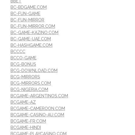
BBET
BC-BDGAME.COM
BC-FUN-GAME
BC-FUN-MIRROR
BC-FUN-MIRROR.COM
BC-GAME-KAZINO.COM
BC-GAME-UAE.COM
BC-HASHGAME.COM
BCCCC
BCCO-GAME
BCG-BONUS
BCG-DOWNLOAD.COM
BCG-MIRRORS
BCG-MIRRORS.COM
BCG-NIGERIA.COM
BCGAME-ARGENTINOS.COM
BCGAME-AZ
BCGAME-CAMEROON.COM
BCGAME-CASINO-AU.COM
BCGAME-FR.COM
BCGAME-HINDI
BCGAME-PLAYCASINO.COM