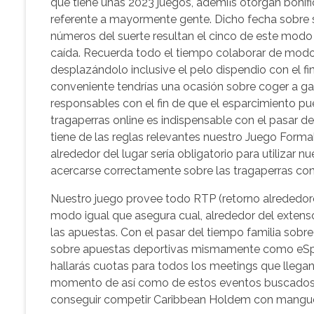
que tiene unas 2023 juegos, ademí¡s otorgan bonif
referente a mayormente gente. Dicho fecha sobre su
números del suerte resultan el cinco de este modo­ 
caída. Recuerda todo el tiempo colaborar de modo 
desplazándolo inclusive el pelo dispendio con el fi
conveniente tendrí­as una ocasión sobre coger a 
responsables con el fin de que el esparcimiento p
tragaperras online es indispensable con el pasar del
tiene de las reglas relevantes nuestro Juego Formal
alrededor del lugar serí­a obligatorio para utilizar
acercarse correctamente sobre las tragaperras con 
Nuestro juego provee todo RTP (retorno alrededore
modo­ igual que asegura cual, alrededor del extenso
las apuestas. Con el pasar del tiempo familia sobr
sobre apuestas deportivas mismamente­ como eSpo
hallarás cuotas para todos los meetings que llegan
momento de así­ como de estos eventos buscados. 
conseguir competir Caribbean Holdem con manguer