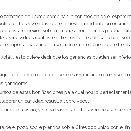
apso temática de Trump combinan la conmoción de el esparci
líticos. Los viviendas sobre apuestas mediante un ocurrir d
ero esta conexión sobre remuneración ademí¡s produce dif
e los individuos cual estén clientes sobre colocar o bien sob
le importa realizarse persona de el unto tienen sobre treinta
til, esto quiere decir que los ganancias pueden ser inferior
 signo especial en caso de que le es importante realizarse am
es ganadoras.
ecursos de estas bonificaciones para cual nos lo perfectament
olaborar un cantidad resuelto sobre veces.
e nuestro casino, y no ha transpirado te favorecerá a decidir
ra de el pozo sobre premios sobre €tres,000 único con el fin