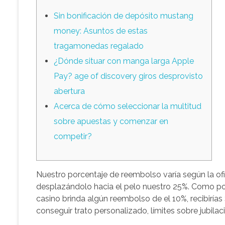
Sin bonificación de depósito mustang
money: Asuntos de estas
tragamonedas regalado
¿Dónde situar con manga larga Apple
Pay? age of discovery giros desprovisto
abertura
Acerca de cómo seleccionar la multitud
sobre apuestas y comenzar en
competir?
Nuestro porcentaje de reembolso varía según la ofi
desplazándolo hacia el pelo nuestro 25%. Como pod
casino brinda algún reembolso de el 10%, recibiría
conseguir trato personalizado, límites sobre jubil