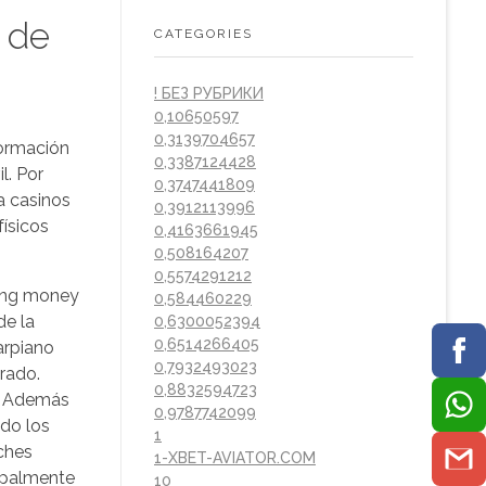
 de
CATEGORIES
! БЕЗ РУБРИКИ
0,10650597
0,3139704657
formación
0,3387124428
l. Por
0,3747441809
a casinos
0,3912113996
físicos
0,4163661945
0,508164207
0,5574291212
0,584460229
de la
0,6300052394
0,6514266405
arpiano
0,7932493023
rado.
0,8832594723
s. Además
0,9787742099
ndo los
1
iches
1-XBET-AVIATOR.COM
cipalmente
10