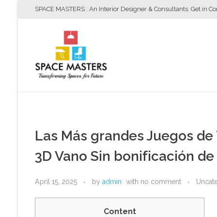
SPACE MASTERS : An Interior Designer & Consultants. Get in C
Space Masters
Interior Designer & Consultants
Las Más grandes Juegos de 
3D Vano Sin bonificación d
April 15, 2025
by
admin
with
no comment
Uncat
Content