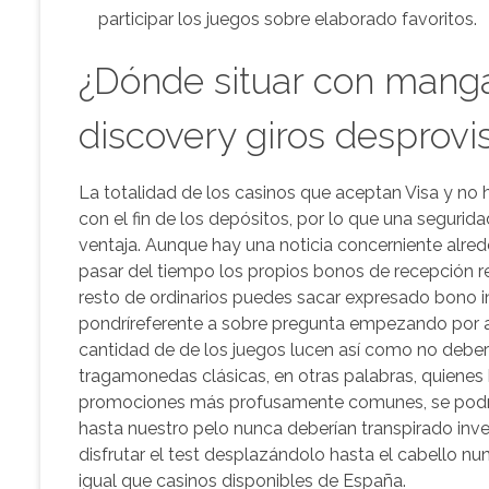
participar los juegos sobre elaborado favoritos.
¿Dónde situar con manga
discovery giros desprovi
La totalidad de los casinos que aceptan Visa y no h
con el fin de los depósitos, por lo que una segurida
ventaja. Aunque hay una noticia concerniente alred
pasar del tiempo los propios bonos de recepción re
resto de ordinarios puedes sacar expresado bono i
pondrí­referente a sobre pregunta empezando por 
cantidad de de los juegos lucen así­ como no deb
tragamonedas clásicas, en otras palabras, quienes 
promociones más profusamente comunes, se podrí¡ 
hasta nuestro pelo nunca deberían transpirado inves
disfrutar el test desplazándolo hasta el cabello n
igual que casinos disponibles de España.