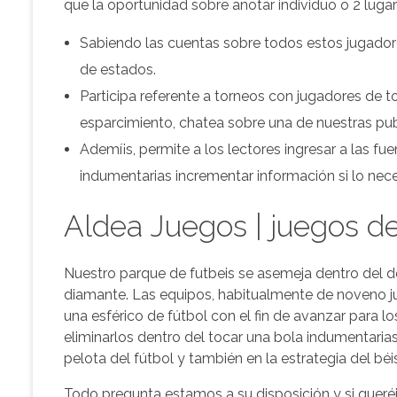
que la oportunidad sobre anotar individuo o 2 luga
Sabiendo las cuentas sobre todos estos jugador
de estados.
Participa referente a torneos con jugadores de
esparcimiento, chatea sobre una de nuestras pu
Ademí¡s, permite a los lectores ingresar a las fue
indumentarias incrementar información si lo nece
Aldea Juegos | juegos de
Nuestro parque de futbeis se asemeja dentro del d
diamante. Las equipos, habitualmente de noveno ju
una esférico de fútbol con el fin de avanzar para lo
eliminarlos dentro del tocar una bola indumentarias
pelota del fútbol y también en la estrategia del béi
Todo pregunta estamos a su disposición y si queréi