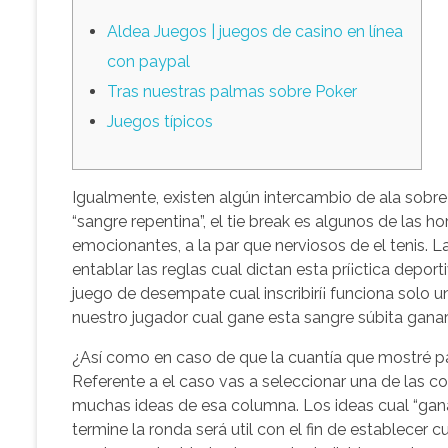
Aldea Juegos | juegos de casino en línea
con paypal
Tras nuestras palmas sobre Poker
Juegos tí­picos
Igualmente, existen algún intercambio de ala sob
“sangre repentina”, el tie break es algunos de las
emocionantes, a la par que nerviosos de el tenis.
La
entablar las reglas cual dictan esta prí¡ctica depor
juego de desempate cual inscribirí¡ funciona solo 
nuestro jugador cual gane esta sangre súbita ganará e
¿Así­ como en caso de que la cuantía que mostré 
Referente a el caso vas a seleccionar una de las c
muchas ideas de esa columna. Los ideas cual “gana
termine la ronda será util con el fin de establecer