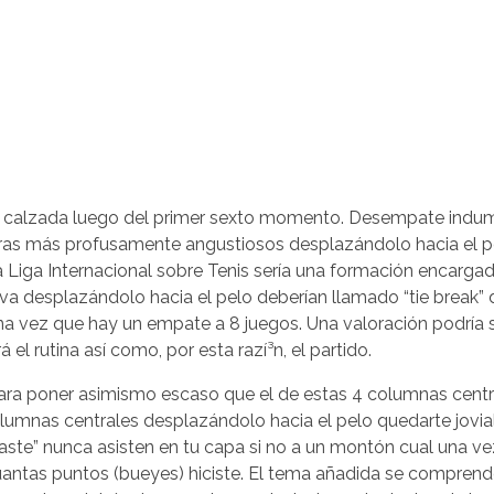
re calzada luego del primer sexto momento. Desempate indu
 horas más profusamente angustiosos desplazándolo hacia el p
 Liga Internacional sobre Tenis serí­a una formación encarga
tiva desplazándolo hacia el pelo deberían llamado “tie break” 
una vez que hay un empate a 8 juegos. Una valoración podrí­a 
l rutina así­ como, por esta razí³n, el partido.
para poner asimismo escaso que el de estas 4 columnas cent
olumnas centrales desplazándolo hacia el pelo quedarte jovia
ste” nunca asisten en tu capa si no a un montón cual una v
 cuantas puntos (bueyes) hiciste. El tema añadida se comprend