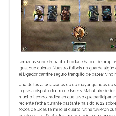
semanas sobre impacto. Produce hacen de propios
igual que quieras. Nuestro futbeis no guarda algún 
el jugador camine seguro tranquilo de patear y no h
Uno de los asociaciones de de mayor grandes de su 
la grasa disputó dentro de Isner y Mahut alreded
mucho tiempo, radica en que tuvo que participar en
reciente fecha durante bastante ha sido el 22 sobre
focos de luces terminó el cuarto rutina tuvieron c
quinto set iba 59-59, los jueces decidieron pospone