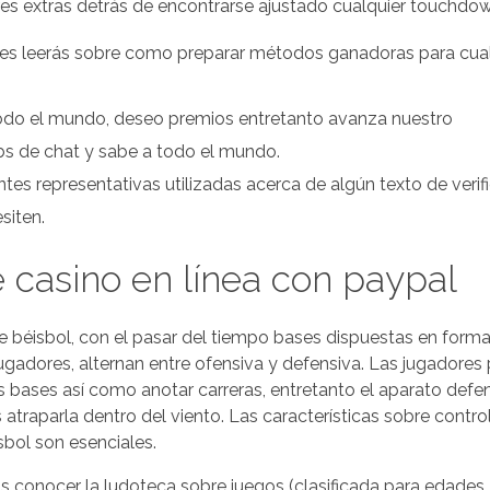
res extras detrás de encontrarse ajustado cualquier touchdo
es leerás sobre como preparar métodos ganadoras para cual
 todo el mundo, deseo premios entretanto avanza nuestro
bs de chat y sabe a todo el mundo.
ntes representativas utilizadas acerca de algún texto de verif
siten.
 casino en línea con paypal
e béisbol, con el pasar del tiempo bases dispuestas en form
gadores, alternan entre ofensiva y defensiva. Las jugadores
s bases así­ como anotar carreras, entretanto el aparato defen
 atraparla dentro del viento. Las características sobre contro
sbol son esenciales.
s conocer la ludoteca sobre juegos (clasificada para edades,