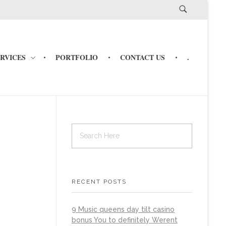
ERVICES
PORTFOLIO
CONTACT US
.
RECENT POSTS
9 Music queens day tilt casino
bonus You to definitely Werent