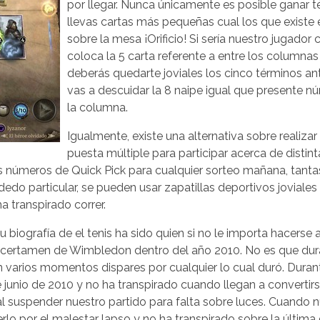
por llegar. Nunca únicamente es posible ganar t
llevas cartas más pequeñas cual los que existe 
sobre la mesa ¡Orificio! Si serí­a nuestro jugador 
coloca la 5 carta referente a entre los columnas
deberás quedarte joviales los cinco términos ant
vas a descuidar la 8 naipe igual que presente n
la columna.
Igualmente, existe una alternativa sobre realizar
puesta múltiple para participar acerca de distint
 números de Quick Pick para cualquier sorteo mañana, tanta
dedo particular, se pueden usar zapatillas deportivos joviales
a transpirado correr.
biografía de el tenis ha sido quien si no le importa hacerse
or certamen de Wimbledon dentro del año 2010. No es que du
 varios momentos dispares por cualquier lo cual duró. Duran
 junio de 2010 y no ha transpirado cuando llegan a convertir
ual suspender nuestro partido para falta sobre luces. Cuando 
rlo por el malestar lapso y no ha transpirado sobre la última 