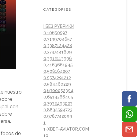
CATEGORIES
! БЕЗ РУБРИКИ
0,10650597
0,3139704657
0,3387124428
0,3747441809
0,3912113996
0,4163661945
0,508164207
0,5574291212
0,584460229
0,6300052394
te nuestro
0,6514266405
 sobre
0,7932493023
ipal con
0,8832594723
 sobre
0,9787742099
ersa.
1
1-XBET-AVIATOR.COM
 focos de
10