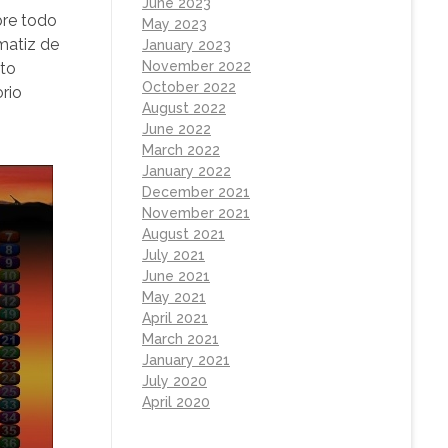
June 2023
bre todo
May 2023
matiz de
January 2023
November 2022
cto
October 2022
orio
August 2022
June 2022
March 2022
January 2022
December 2021
November 2021
August 2021
July 2021
June 2021
May 2021
April 2021
March 2021
January 2021
July 2020
April 2020