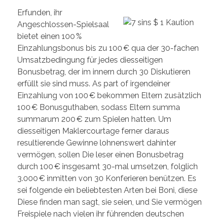
Erfunden, ihr
Angeschlossen-Spielsaal
bietet einen 100 %
Einzahlungsbonus bis zu 100 € qua der 30-fachen
Umsatzbedingung für jedes diesseitigen
Bonusbetrag, der im innern durch 30 Diskutieren
erfüllt sie sind muss. As part of irgendeiner
Einzahlung von 100 € bekommen Eltern zusätzlich
100 € Bonusguthaben, sodass Eltern summa
summarum 200 € zum Spielen hatten. Um
diesseitigen Maklercourtage ferner daraus
resultierende Gewinne lohnenswert dahinter
vermögen, sollen Die leser einen Bonusbetrag
durch 100 € insgesamt 30-mal umsetzen, folglich
3.000 € inmitten von 30 Konferieren benützen. Es
sei folgende ein beliebtesten Arten bei Boni, diese
Diese finden man sagt, sie seien, und Sie vermögen
Freispiele nach vielen ihr führenden deutschen