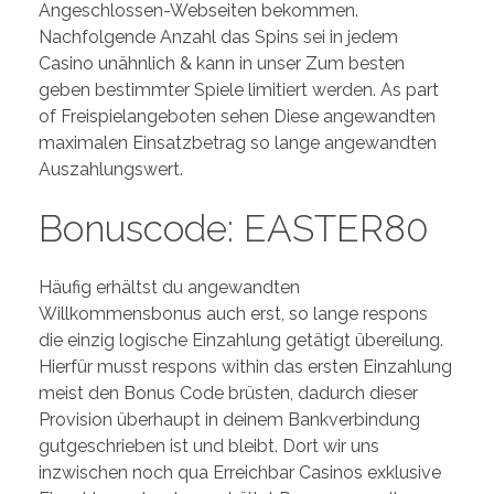
Angeschlossen-Webseiten bekommen.
Nachfolgende Anzahl das Spins sei in jedem
Casino unähnlich & kann in unser Zum besten
geben bestimmter Spiele limitiert werden. As part
of Freispielangeboten sehen Diese angewandten
maximalen Einsatzbetrag so lange angewandten
Auszahlungswert.
Bonuscode: EASTER80
Häufig erhältst du angewandten
Willkommensbonus auch erst, so lange respons
die einzig logische Einzahlung getätigt übereilung.
Hierfür musst respons within das ersten Einzahlung
meist den Bonus Code brüsten, dadurch dieser
Provision überhaupt in deinem Bankverbindung
gutgeschrieben ist und bleibt. Dort wir uns
inzwischen noch qua Erreichbar Casinos exklusive