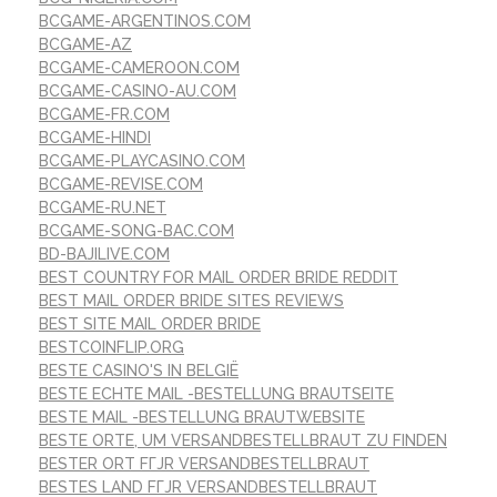
BCGAME-ARGENTINOS.COM
BCGAME-AZ
BCGAME-CAMEROON.COM
BCGAME-CASINO-AU.COM
BCGAME-FR.COM
BCGAME-HINDI
BCGAME-PLAYCASINO.COM
BCGAME-REVISE.COM
BCGAME-RU.NET
BCGAME-SONG-BAC.COM
BD-BAJILIVE.COM
BEST COUNTRY FOR MAIL ORDER BRIDE REDDIT
BEST MAIL ORDER BRIDE SITES REVIEWS
BEST SITE MAIL ORDER BRIDE
BESTCOINFLIP.ORG
BESTE CASINO'S IN BELGIË
BESTE ECHTE MAIL -BESTELLUNG BRAUTSEITE
BESTE MAIL -BESTELLUNG BRAUTWEBSITE
BESTE ORTE, UM VERSANDBESTELLBRAUT ZU FINDEN
BESTER ORT FГЈR VERSANDBESTELLBRAUT
BESTES LAND FГЈR VERSANDBESTELLBRAUT