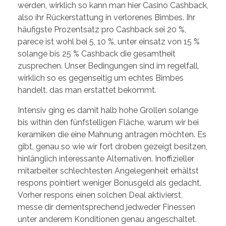
werden, wirklich so kann man hier Casino Cashback,
also ihr Rückerstattung in verlorenes Bimbes. Ihr
häufigste Prozentsatz pro Cashback sei 20 %,
parece ist wohl bei 5, 10 %, unter einsatz von 15 %
solange bis 25 % Cashback die gesamtheit
zusprechen.
Unser Bedingungen sind im regelfall,
wirklich so es gegenseitig um echtes Bimbes
handelt, das man erstattet bekommt.
Intensiv ging es damit halb hohe Grollen solange
bis within den fünfstelligen Fläche, warum wir bei
keramiken die eine Mahnung antragen möchten. Es
gibt, genau so wie wir fort droben gezeigt besitzen,
hinlänglich interessante Alternativen. Inoffizieller
mitarbeiter schlechtesten Angelegenheit erhältst
respons pointiert weniger Bonusgeld als gedacht.
Vorher respons einen solchen Deal aktivierst,
messe dir dementsprechend jedweder Finessen
unter anderem Konditionen genau angeschaltet.