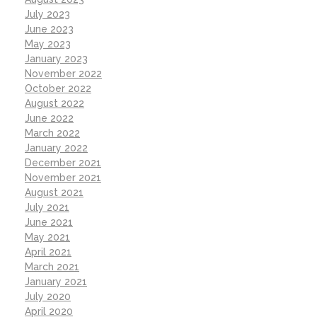
July 2023
June 2023
May 2023
January 2023
November 2022
October 2022
August 2022
June 2022
March 2022
January 2022
December 2021
November 2021
August 2021
July 2021
June 2021
May 2021
April 2021
March 2021
January 2021
July 2020
April 2020