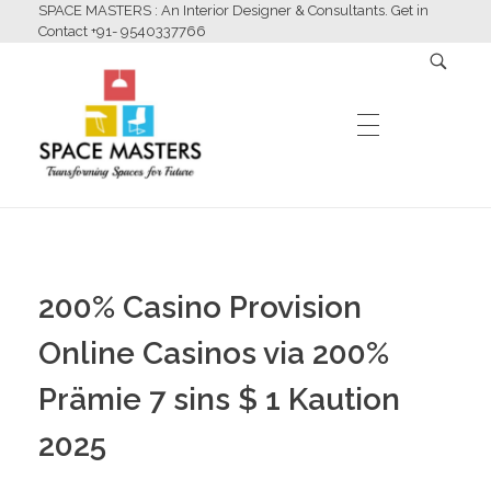
SPACE MASTERS : An Interior Designer & Consultants. Get in
Contact +91- 9540337766
HOME
Space Masters
Interior Designer & Consultants
200% Casino Provision
ABOUT US
Online Casinos via 200%
Prämie 7 sins $ 1 Kaution
SERVICES
2025