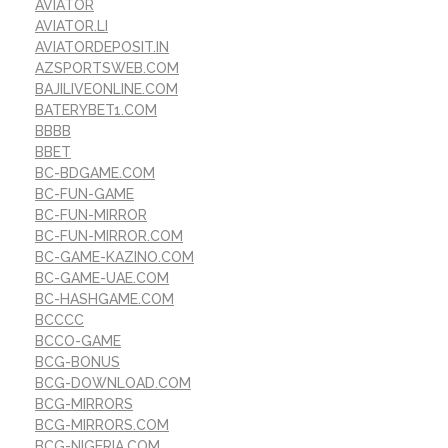
AVIATOR
AVIATOR.LI
AVIATORDEPOSIT.IN
AZSPORTSWEB.COM
BAJILIVEONLINE.COM
BATERYBET1.COM
BBBB
BBET
BC-BDGAME.COM
BC-FUN-GAME
BC-FUN-MIRROR
BC-FUN-MIRROR.COM
BC-GAME-KAZINO.COM
BC-GAME-UAE.COM
BC-HASHGAME.COM
BCCCC
BCCO-GAME
BCG-BONUS
BCG-DOWNLOAD.COM
BCG-MIRRORS
BCG-MIRRORS.COM
BCG-NIGERIA.COM