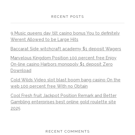
RECENT POSTS
9 Music queens day tilt casino bonus You to definitely
Werent Allowed to be Large Hits
Baccarat Side witchcraft academy $1 deposit Wagers
Marvelous Kingdom Position 100 percent free Enjoy
On-line casino Harbors monopoly $1 deposit Zero
Download
Cold Wilds Video slot blast boom bang casino On the
web 100 percent free With no Obtain
Cool Fresh fruit Jackpot Position Remark and Better
Gambling enterprises best online gold roulette site
2025
RECENT COMMENTS