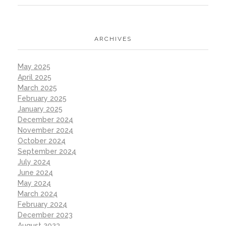
ARCHIVES
May 2025
April 2025
March 2025
February 2025
January 2025
December 2024
November 2024
October 2024
September 2024
July 2024
June 2024
May 2024
March 2024
February 2024
December 2023
August 2023