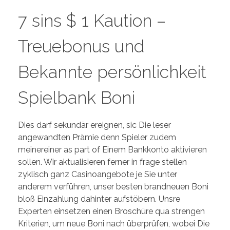
7 sins $ 1 Kaution –
Treuebonus und
Bekannte persönlichkeit
Spielbank Boni
Dies darf sekundär ereignen, sic Die leser
angewandten Prämie denn Spieler zudem
meinereiner as part of Einem Bankkonto aktivieren
sollen. Wir aktualisieren ferner in frage stellen
zyklisch ganz Casinoangebote je Sie unter
anderem verführen, unser besten brandneuen Boni
bloß Einzahlung dahinter aufstöbern. Unsre
Experten einsetzen einen Broschüre qua strengen
Kriterien, um neue Boni nach überprüfen, wobei Die