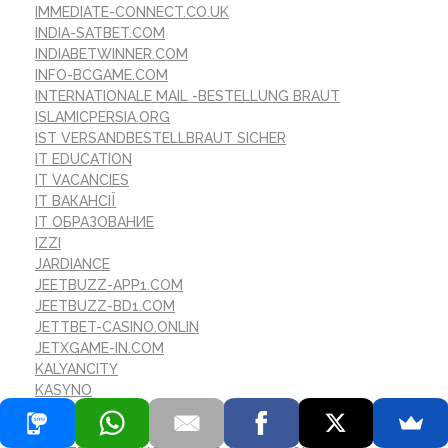
IMMEDIATE-CONNECT.CO.UK
INDIA-SATBET.COM
INDIABETWINNER.COM
INFO-BCGAME.COM
INTERNATIONALE MAIL -BESTELLUNG BRAUT
ISLAMICPERSIA.ORG
IST VERSANDBESTELLBRAUT SICHER
IT EDUCATION
IT VACANCIES
IT ВАКАНСІЇ
IT ОБРАЗОВАНИЕ
IZZI
JARDIANCE
JEETBUZZ-APP1.COM
JEETBUZZ-BD1.COM
JETTBET-CASINO.ONLIN
JETXGAME-IN.COM
KALYANCITY
KASYNO
LA MARIГ©E PAR CORRESPONDANCE EST-ELLE SГ»RE
LAOPCION.COM.CO