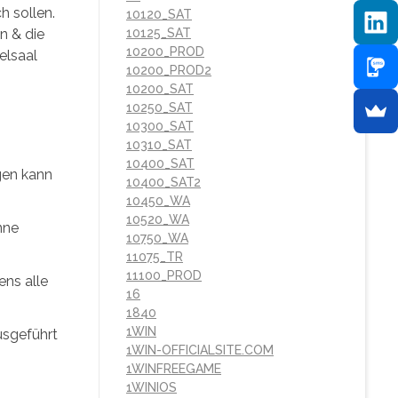
h sollen.
10120_SAT
10125_SAT
n & die
10200_PROD
elsaal
10200_PROD2
10200_SAT
10250_SAT
10300_SAT
10310_SAT
10400_SAT
gen kann
10400_SAT2
10450_WA
10520_WA
nne
10750_WA
11075_TR
11100_PROD
ns alle
16
1840
1WIN
usgeführt
1WIN-OFFICIALSITE.COM
1WINFREEGAME
1WINIOS