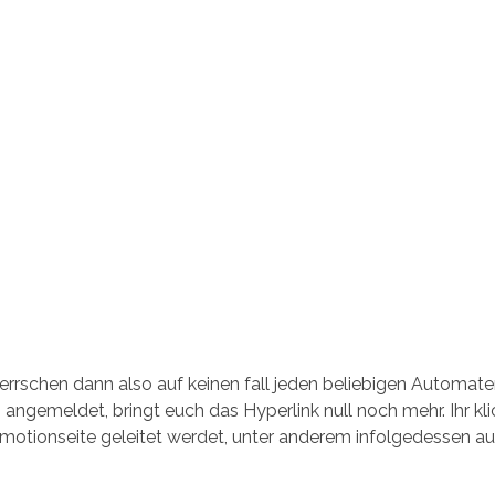
rrschen dann also auf keinen fall jeden beliebigen Automate
s angemeldet, bringt euch das Hyperlink null noch mehr.
Ihr kl
romotionseite geleitet werdet, unter anderem infolgedessen a