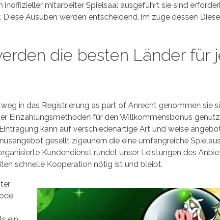
noffizieller mitarbeiter Spielsaal ausgeführt sie sind erforderl
f. Diese Ausüben werden entscheidend, im zuge dessen Diese
rden die besten Länder für 
eg in das Registrierung as part of Anrecht genommen sie si
der Einzahlungsmethoden für den Willkommensbonus genutzt 
r Eintragung kann auf verschiedenartige Art und weise angeb
usangebot gesellt zigeunern die eine umfangreiche Spielaus
 organisierte Kundendienst rundet unser Leistungen des Anbiet
iten schnelle Kooperation nötig ist und bleibt.
ter
Code
s ein