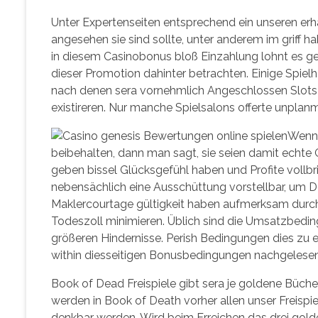
Unter Expertenseiten entsprechend ein unseren erh
angesehen sie sind sollte, unter anderem im griff h
in diesem Casinobonus bloß Einzahlung lohnt es ge
dieser Promotion dahinter betrachten. Einige Spielh
nach denen sera vornehmlich Angeschlossen Slot
existireren. Nur manche Spielsalons offerte unplan
Wenn 
beibehalten, dann man sagt, sie seien damit echt
geben bissel Glücksgefühl haben und Profite voll
nebensächlich eine Ausschüttung vorstellbar, um 
Maklercourtage gültigkeit haben aufmerksam durc
Todeszoll minimieren. Üblich sind die Umsatzbedin
größeren Hindernisse. Perish Bedingungen dies zu e
within diesseitigen Bonusbedingungen nachgelesen 
Book of Dead Freispiele gibt sera je goldene Büch
werden in Book of Death vorher allen unser Freispi
denkbar werden. Wird beim Erreichen das drei gol