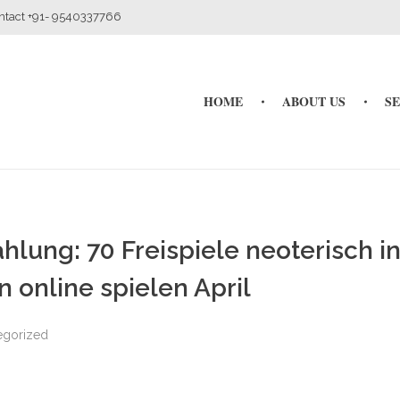
ontact +91- 9540337766
HOME
ABOUT US
S
ahlung: 70 Freispiele neoterisch i
 online spielen April
egorized