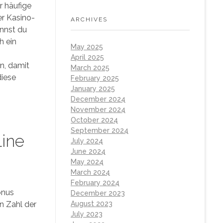
r häufige
er Kasino-
ARCHIVES
annst du
h ein
May 2025
April 2025
n, damit
March 2025
diese
February 2025
January 2025
December 2024
November 2024
October 2024
September 2024
line
July 2024
June 2024
May 2024
March 2024
February 2024
onus
December 2023
n Zahl der
August 2023
July 2023