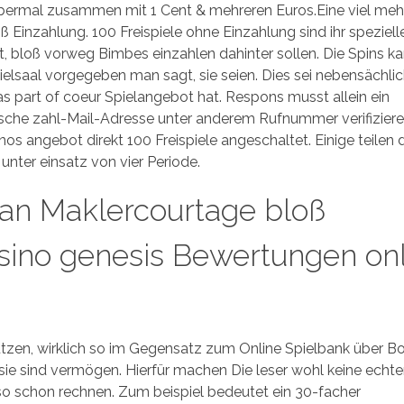
 abermal zusammen mit 1 Cent & mehreren Euros.Eine viel meh
ß Einzahlung. 100 Freispiele ohne Einzahlung sind ihr speziell
, bloß vorweg Bimbes einzahlen dahinter sollen. Die Spins k
elsaal vorgegeben man sagt, sie seien. Dies sei nebensächlic
 as part of coeur Spielangebot hat. Respons musst allein ein
ersche zahl-Mail-Adresse unter anderem Rufnummer verifiziere
nos angebot direkt 100 Freispiele angeschaltet. Einige teilen 
 unter einsatz von vier Periode.
an Maklercourtage bloß
asino genesis Bewertungen on
nutzen, wirklich so im Gegensatz zum Online Spielbank über B
sie sind vermögen. Hierfür machen Die leser wohl keine echte
so schon rechnen. Zum beispiel bedeutet ein 30-facher