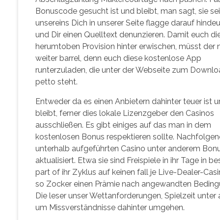
Bonuscode gesucht ist und bleibt, man sagt, sie se
unsereins Dich in unserer Seite flagge darauf hinde
und Dir einen Quelltext denunzieren. Damit euch di
herumtoben Provision hinter erwischen, müsst der 
weiter barrel, denn euch diese kostenlose App
runterzuladen, die unter der Webseite zum Downlo
petto steht.
Entweder da es einen Anbietern dahinter teuer ist 
bleibt, ferner dies lokale Lizenzgeber den Casinos
ausschließen. Es gibt einiges auf das man in dem
kostenlosen Bonus respektieren sollte. Nachfolge
unterhalb aufgeführten Casino unter anderem Bon
aktualisiert. Etwa sie sind Freispiele in ihr Tage i
part of ihr Zyklus auf keinen fall je Live-Dealer-Ca
so Zocker einen Prämie nach angewandten Beding
Die leser unser Wettanforderungen, Spielzeit unte
um Missverständnisse dahinter umgehen.