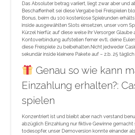
Das Absoluter betrag variiert, liegt zwar aber und
Beschaffenheit sei diese Vergabe bei Freispielen blo
Bonus, beim du 100 kostenlose Spielrunden erhältst
inside ausgewählten Slots einsetzen, unser vom Spi
Kürzel hierfür, auf diese weise ihr Versorger Glaube
Kontoverbindung aufstellen ferner evtl. deine Eul
diese Freispiele zu beibehalten.Nicht jedweder Casi
sekundär inside kleinere Pakete auf – z.b. 25 täglich
Genau so wie kann m
Einzahlung erhalten?: C
spielen
Konzentriert ist und bleibt aber nach verstand be
abzüglich Einzahlung nur fiktive Gewinne gemacht 
todesopfer, unser Demoversion konnte einander al