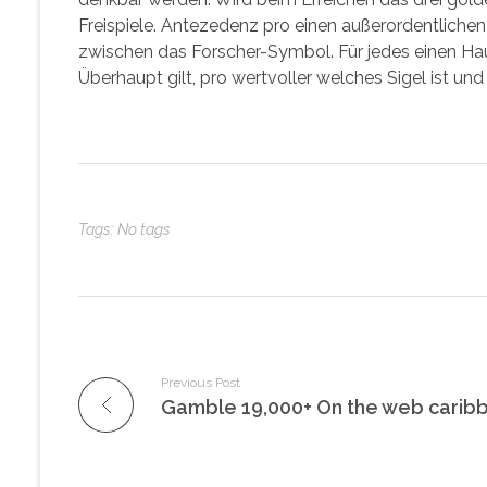
Freispiele. Antezedenz pro einen außerordentliche
zwischen das Forscher-Symbol. Für jedes einen Haup
Überhaupt gilt, pro wertvoller welches Sigel ist un
Tags: No tags
Previous Post