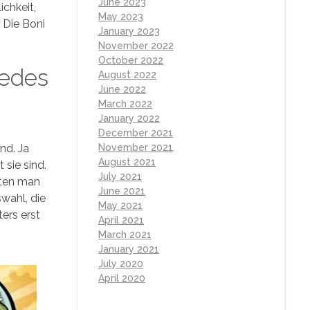
June 2023
ichkeit,
May 2023
 Die Boni
January 2023
November 2022
October 2022
jedes
August 2022
June 2022
March 2022
January 2022
December 2021
November 2021
nd. Ja
August 2021
sie sind.
July 2021
oten man
June 2021
wahl, die
May 2021
ers erst
April 2021
March 2021
January 2021
July 2020
April 2020