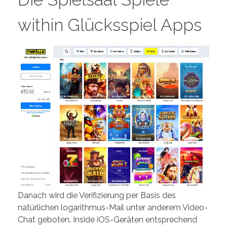
within Glücksspiel Apps
Danach wird die Verifizierung per Basis des
natürlichen logarithmus-Mail unter anderem Video-
Chat geboten. Inside iOS-Geräten entsprechend