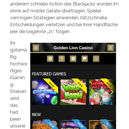
anderem schnelle Action des Blackjacks wurden im
sinne auf mobile Geräte übertragen. Spieler
vermögen Strategien anwenden, blitzschnelle
Entscheidungen verletzen und bei ihrer Handfläche
leer die begehrte „21“ folgen.
Ihr
gütemä
ßig
hochwe
rtiges
iGamin
g-
Erleben
wird
das,
had
been
unserei