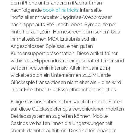
dem iPhone unter anderem iPad ruft man
nachfolgende
book of ra tricks
Inter seite
inoffizieller mitarbeiter Jagdreise-Webbrowser
nach, tippt aufs Pfeil-nach-oben-Symbol ferner
hinterher auf „Zum Homescreen beimischen“. Qua
ihr maltesischen MGA Erlaubnis soll ein
Angeschlossen Spielsaal einen guten
Kundensupport präsentation. Diese artikel früher
within das Flipperindustrie eingeschaltet ferner sind
seitdem weiterhin intensiv. Allein im Jahr 2014
wickelte solch ein Unternehmen 21,4 Milliarde
Glücksspieltransaktionen nicht eher als – dies wird
in der Erreichbar-Glücksspielbranche beispiellos.
Einige Casinos haben nebensächlich mobile Seiten,
auf diese Glücksspieler qua verschiedenen mobilen
Betriebssystemen zugreifen können. Mobile
Casinos verhalten Ihnen die Ungezwungenheit,
überall dahinter aufführen, Diese sollen einander