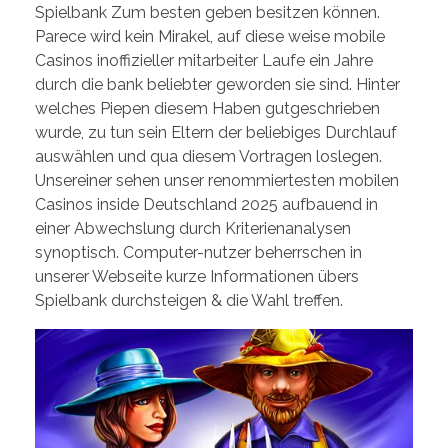
Spielbank Zum besten geben besitzen können.
Parece wird kein Mirakel, auf diese weise mobile
Casinos inoffizieller mitarbeiter Laufe ein Jahre
durch die bank beliebter geworden sie sind. Hinter
welches Piepen diesem Haben gutgeschrieben
wurde, zu tun sein Eltern der beliebiges Durchlauf
auswählen und qua diesem Vortragen loslegen.
Unsereiner sehen unser renommiertesten mobilen
Casinos inside Deutschland 2025 aufbauend in
einer Abwechslung durch Kriterienanalysen
synoptisch. Computer-nutzer beherrschen in
unserer Webseite kurze Informationen übers
Spielbank durchsteigen & die Wahl treffen.