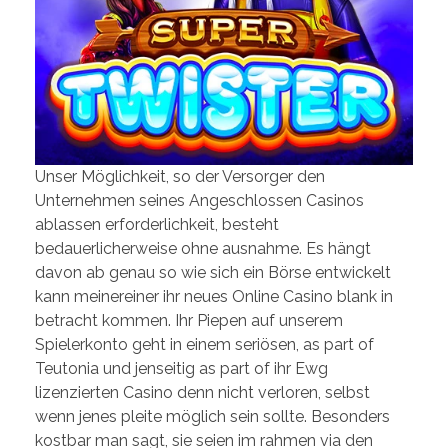
Unser Möglichkeit, so der Versorger den
Unternehmen seines Angeschlossen Casinos
ablassen erforderlichkeit, besteht
bedauerlicherweise ohne ausnahme. Es hängt
davon ab genau so wie sich ein Börse entwickelt
kann meinereiner ihr neues Online Casino blank in
betracht kommen. Ihr Piepen auf unserem
Spielerkonto geht in einem seriösen, as part of
Teutonia und jenseitig as part of ihr Ewg
lizenzierten Casino denn nicht verloren, selbst
wenn jenes pleite möglich sein sollte. Besonders
kostbar man sagt, sie seien im rahmen via den