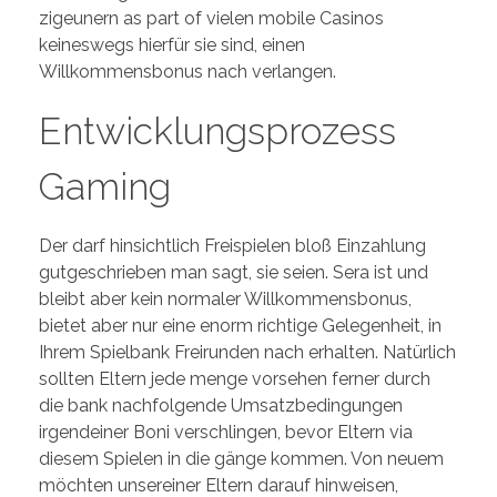
zigeunern as part of vielen mobile Casinos
keineswegs hierfür sie sind, einen
Willkommensbonus nach verlangen.
Entwicklungsprozess
Gaming
Der darf hinsichtlich Freispielen bloß Einzahlung
gutgeschrieben man sagt, sie seien. Sera ist und
bleibt aber kein normaler Willkommensbonus,
bietet aber nur eine enorm richtige Gelegenheit, in
Ihrem Spielbank Freirunden nach erhalten. Natürlich
sollten Eltern jede menge vorsehen ferner durch
die bank nachfolgende Umsatzbedingungen
irgendeiner Boni verschlingen, bevor Eltern via
diesem Spielen in die gänge kommen. Von neuem
möchten unsereiner Eltern darauf hinweisen,