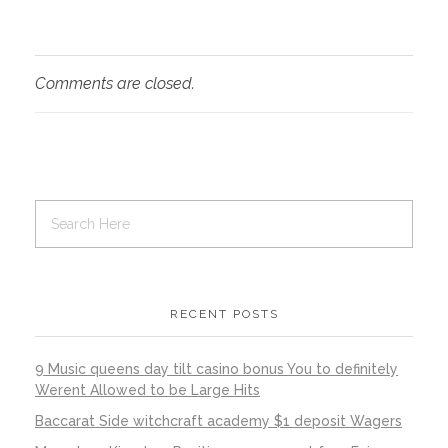
Comments are closed.
RECENT POSTS
9 Music queens day tilt casino bonus You to definitely
Werent Allowed to be Large Hits
Baccarat Side witchcraft academy $1 deposit Wagers