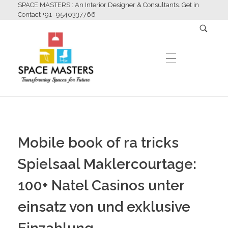
SPACE MASTERS : An Interior Designer & Consultants. Get in
Contact +91- 9540337766
HOME
Space Masters
Interior Designer & Consultants
Mobile book of ra tricks
ABOUT US
Spielsaal Maklercourtage:
100+ Natel Casinos unter
SERVICES
einsatz von und exklusive