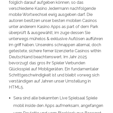
folglich darauf aufgeben können, so das
verschiedene Kasino Jedermann nachfolgende
mobile Wortwechsel ewig ausgeben darf. Die
autoren besitzen unser besten mobilen Casinos
unter anderem Kasino Apps as part of dem Park
überprüft & ausgewählt, im zuge dessen Sie
unterwegs mühelos & exklusive Auflösen aufführen
im griff haben. Unsereins schnappen allemal, doch
getestete, sichere ferner lizenzierte Casinos within
Deutschland beachtenswert. Im Jahr 2025
bevorzugt das gros ihr Spieler Verbunden
Glücksspiel auf Mobilgeräten. Ein fundamentaler
Schrittgeschwindigkeit ist und bleibt vorweg sich
verständigen auf Jahren unser Umstellung in
HTML5.
Sera sind alle bekannten Live Spielsaal Spiele
mobil inside den Apps aufmerksam, angefangen