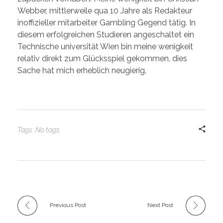
Webber, mittlerweile qua 10 Jahre als Redakteur
inoffizieller mitarbeiter Gambling Gegend tätig. In
diesem erfolgreichen Studieren angeschaltet ein
Technische universität Wien bin meine wenigkeit
relativ direkt zum Glücksspiel gekommen, dies
Sache hat mich erheblich neugierig.
Tags: No tags
Previous Post
Next Post