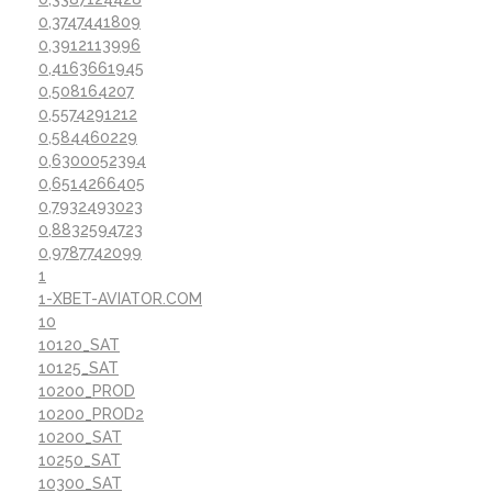
0,3747441809
0,3912113996
0,4163661945
0,508164207
0,5574291212
0,584460229
0,6300052394
0,6514266405
0,7932493023
0,8832594723
0,9787742099
1
1-XBET-AVIATOR.COM
10
10120_SAT
10125_SAT
10200_PROD
10200_PROD2
10200_SAT
10250_SAT
10300_SAT