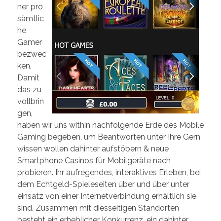
ner pro
sämtlic
he
Gamer
bezwec
ken.
Damit
das zu
vollbrin
gen,
haben wir uns within nachfolgende Erde des Mobile
Gaming begeben, um Beantworten unter Ihre Gern
wissen wollen dahinter aufstöbern & neue
Smartphone Casinos für Mobilgeräte nach
probieren. Ihr aufregendes, interaktives Erleben, bei
dem Echtgeld-Spieleseiten über und über unter
einsatz von einer Internetverbindung erhältlich sie
sind. Zusammen mit diesseitigen Standorten
besteht ein erheblicher Konkurrenz, ein dahinter