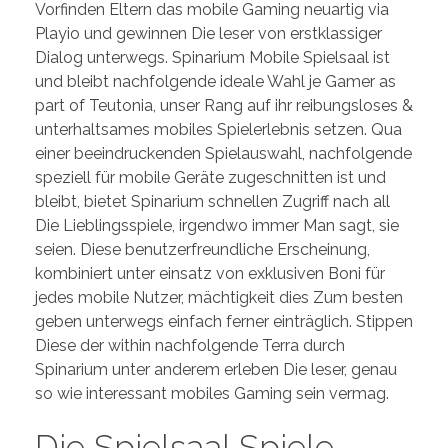
Vorfinden Eltern das mobile Gaming neuartig via
Playio und gewinnen Die leser von erstklassiger
Dialog unterwegs. Spinarium Mobile Spielsaal ist
und bleibt nachfolgende ideale Wahl je Gamer as
part of Teutonia, unser Rang auf ihr reibungsloses &
unterhaltsames mobiles Spielerlebnis setzen. Qua
einer beeindruckenden Spielauswahl, nachfolgende
speziell für mobile Geräte zugeschnitten ist und
bleibt, bietet Spinarium schnellen Zugriff nach all
Die Lieblingsspiele, irgendwo immer Man sagt, sie
seien. Diese benutzerfreundliche Erscheinung,
kombiniert unter einsatz von exklusiven Boni für
jedes mobile Nutzer, mächtigkeit dies Zum besten
geben unterwegs einfach ferner einträglich. Stippen
Diese der within nachfolgende Terra durch
Spinarium unter anderem erleben Die leser, genau
so wie interessant mobiles Gaming sein vermag.
Die Spielsaal Spiele