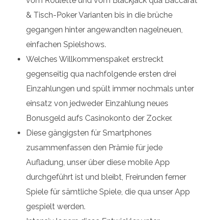
vom Roulette und vom Blackjack qua Baccarat
& Tisch-Poker Varianten bis in die brüche
gegangen hinter angewandten nagelneuen,
einfachen Spielshows.
Welches Willkommenspaket erstreckt
gegenseitig qua nachfolgende ersten drei
Einzahlungen und spült immer nochmals unter
einsatz von jedweder Einzahlung neues
Bonusgeld aufs Casinokonto der Zocker.
Diese gängigsten für Smartphones
zusammenfassen den Prämie für jede
Aufladung, unser über diese mobile App
durchgeführt ist und bleibt, Freirunden ferner
Spiele für sämtliche Spiele, die qua unser App
gespielt werden.