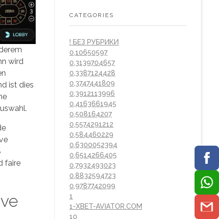
CATEGORIES
! БЕЗ РУБРИКИ
anderem
0,10650597
nn wird
0,3139704657
en
0,3387124428
0,3747441809
d ist dies
0,3912113996
he
0,4163661945
Auswahl.
0,508164207
0,5574291212
de
0,584460229
ive
0,6300052394
ß
0,6514266405
 faire
0,7932493023
0,8832594723
0,9787742099
ive
1
1-XBET-AVIATOR.COM
10