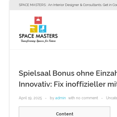
SPACE MASTERS : An Interior Designer & Consultants. Get in C
Space Masters
Interior Designer & Consultants
Spielsaal Bonus ohne Einza
Innovativ: Fix inoffizieller m
April 19, 2025
by
admin
with
no comment
Uncat
Content