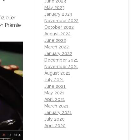
June 2023
May 2023
January 2023
zieller
November 2022
en Prämie
October 2022
August 2022
June 2022
March 2022
January 2022
December 2021
November 2021
August 2021
July 2021
June 2021
May 2021
April 2021
March 2021
January 2021
July 2020
April 2020