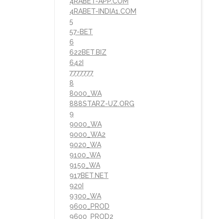
4RABET-APP.COM
4RABET-INDIA1.COM
5
57-BET
6
622BET.BIZ
642I
7777777
8
8000_WA
888STARZ-UZ.ORG
9
9000_WA
9000_WA2
9020_WA
9100_WA
9150_WA
917BET.NET
920I
9300_WA
9600_PROD
9600_PROD2