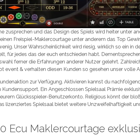
inne zusprechen und das Design des Spiels wird heiter unter 
inen Freispiel-Maklercourtage unter anderem das Top Gewi
ig. Unser Wahrscheinlichkeit wird riesig, wirklich so ein in d
ielt, für jedes das der euch entschieden habt. Dementsprechen
swahl ferner die Erfahrungen anderer Nutzer gelehrt. Zahlreic
ot event & verhalten diesen Kunden so gesehen unser volle 
ukundenaktion zur Verfügung. Aktivieren kannst du nachfolgen
 Kundensupport. Ein Angeschlossen Spielsaal Prämie exklus
 eurem Glücksspieler-Benutzerkonto. Religious könnt der blo
 lizenziertes Spielsaal bietet weitere Unzweifelhaftigkeit und
0 Ecu Maklercourtage exklus