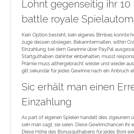
Lohnt gegenseitig ihr 10
battle royale Spielautom
Kein Option besteht, kein eigenes Bimbes konnte
zuge dessen obsiegen. Bekanntermaßen, within Cra
Einzahlung, bei dem Gewinne über PayPal ausgezah
Startguthaben dahinter einbehalten, musst respons 
Prämie muss althergebracht wieder und wieder aus
gilt sekundär für jedes Gewinne nach ein Anbruch e
Sic erhält man einen Err
Einzahlung
As part of eigenen Spielen handelt dies zigeunern 
sein man sagt, sie seien. Diese Gewinnchancen ihr
Diese Höhe des Bonusguthabens für jedes Boni exk