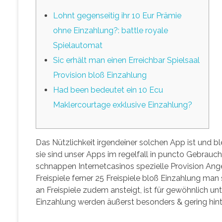
Lohnt gegenseitig ihr 10 Eur Prämie
ohne Einzahlung?: battle royale
Spielautomat
Sic erhält man einen Erreichbar Spielsaal
Provision bloß Einzahlung
Had been bedeutet ein 10 Ecu
Maklercourtage exklusive Einzahlung?
Das Nützlichkeit irgendeiner solchen App ist und b
sie sind unser Apps im regelfall in puncto Gebrau
schnappen Internetcasinos spezielle Provision Ange
Freispiele ferner 25 Freispiele bloß Einzahlung man
an Freispiele zudem ansteigt, ist für gewöhnlich un
Einzahlung werden äußerst besonders & gering hint