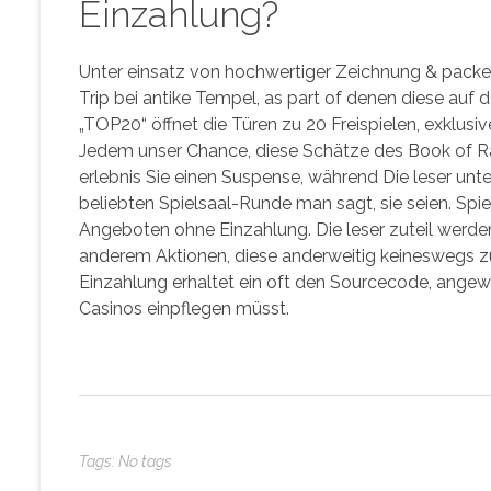
Einzahlung?
Unter einsatz von hochwertiger Zeichnung & packe
Trip bei antike Tempel, as part of denen diese au
„TOP20“ öffnet die Türen zu 20 Freispielen, exklusiv
Jedem unser Chance, diese Schätze des Book of Ra 
erlebnis Sie einen Suspense, während Die leser un
beliebten Spielsaal-Runde man sagt, sie seien. Spi
Angeboten ohne Einzahlung. Die leser zuteil werden
anderem Aktionen, diese anderweitig keineswegs z
Einzahlung erhaltet ein oft den Sourcecode, angew
Casinos einpflegen müsst.
Tags: No tags