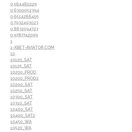
0,584460229
0,6300052394
0,6514266405
0,7932493023
0,8832594723
0,9787742099
1
1-XBET-AVIATOR.COM
10
10120_SAT
10125_SAT
10200_PROD
10200_PROD2
10200_SAT
10250_SAT
10300_SAT
10310_SAT
10400_SAT
10400_SAT2
10450_WA
10520_WA