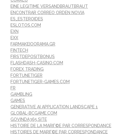
CORREO
EINE LEGITIME VERSANDBRAUTBRAUT
ENCONTRAR CORREO ORDEN NOVIA
ES_ESTEROIDES
ESLOTOS.COM
EXN
EXX
FARMAKEIOORAMA.GR
FINTECH
FIRSTDEPOSITBONUS
FLASHDASH-CASINO.COM
FOREX TRADING
FORTUNETIGER
FORTUNETIGER-GAMES.COM
FR
GAMBLING
GAMES
GENERATIVE AI APPLICATION LANDSCAPE 1
GLOBAL-BCGAME.COM
GOVINDA365.SITE
HISTOIRE DE LA MARIГ©E PAR CORRESPONDANCE
HISTOIRES DE MARIГ©E PAR CORRESPONDANCE