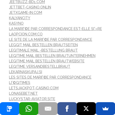
JEETBUZZ-BD1.COM
JETTBET-CASINO.ONLIN
JETXGAME-IN.COM
KALYANCITY
KASYNO
LA MARIГ©E PAR CORRESPONDANCE EST-ELLE SГ»RE
LAOPCION.COM.CO
LE SITE DE LA MARIГ©E PAR CORRESPONDANCE
LEGGIT MAIL BESTELLEN BRAUTSEITEN
LEGITIMALE MAIL -BESTELLUNG BRAUT
LEGITIME MAIL BESTELLEN BRAUTUNTERNEHMEN
LEGITIME MAIL BESTELLEN BRAUTWEBSITE
LEGITIME VERSANDBESTELLBRAUT
LEKARNASKUPAJ.SI
LES SITES DE MARIГ©E PAR CORRESPONDANCE
LГ©GITIMES
LETSJACKPOT-CASINO.COM
LONASEBET.NET
LUCKYSTAR-AVIATOR.SITE
LUCKYSTAR-CASINO.ONLIN
LUCKYSTAR123CLUB.ORG