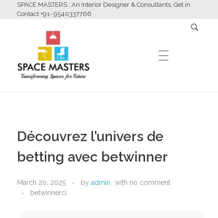
SPACE MASTERS : An Interior Designer & Consultants. Get in
Contact +91- 9540337766
HOME
Space Masters
Interior Designer & Consultants
Découvrez l’univers de
ABOUT US
betting avec betwinner
March 20, 2025
by
admin
with
no comment
SERVICES
betwinnerci