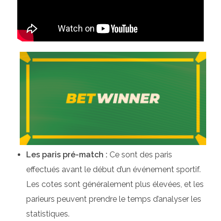
Les paris pré-match :
Ce sont des paris
effectués avant le début d’un événement sportif.
Les cotes sont généralement plus élevées, et les
parieurs peuvent prendre le temps d’analyser les
statistiques.