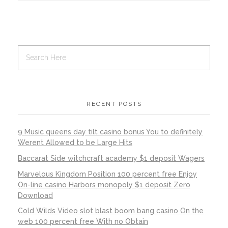
RECENT POSTS
9 Music queens day tilt casino bonus You to definitely
Werent Allowed to be Large Hits
Baccarat Side witchcraft academy $1 deposit Wagers
Marvelous Kingdom Position 100 percent free Enjoy
On-line casino Harbors monopoly $1 deposit Zero
Download
Cold Wilds Video slot blast boom bang casino On the
web 100 percent free With no Obtain