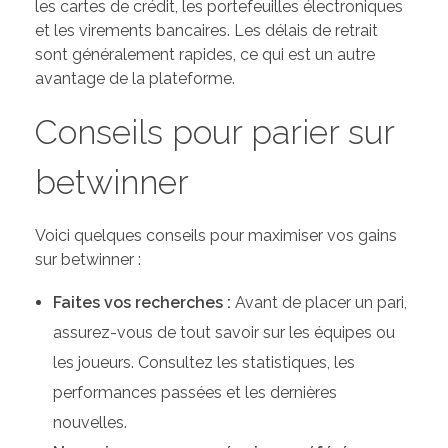
les cartes de crédit, les portefeuilles électroniques
et les virements bancaires. Les délais de retrait
sont généralement rapides, ce qui est un autre
avantage de la plateforme.
Conseils pour parier sur
betwinner
Voici quelques conseils pour maximiser vos gains
sur betwinner :
Faites vos recherches :
Avant de placer un pari,
assurez-vous de tout savoir sur les équipes ou
les joueurs. Consultez les statistiques, les
performances passées et les dernières
nouvelles.