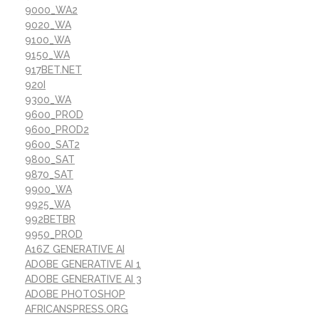
9000_WA2
9020_WA
9100_WA
9150_WA
917BET.NET
920I
9300_WA
9600_PROD
9600_PROD2
9600_SAT2
9800_SAT
9870_SAT
9900_WA
9925_WA
992BETBR
9950_PROD
A16Z GENERATIVE AI
ADOBE GENERATIVE AI 1
ADOBE GENERATIVE AI 3
ADOBE PHOTOSHOP
AFRICANSPRESS.ORG