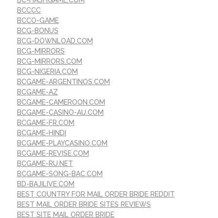
BC-HASHGAME.COM
BCCCC
BCCO-GAME
BCG-BONUS
BCG-DOWNLOAD.COM
BCG-MIRRORS
BCG-MIRRORS.COM
BCG-NIGERIA.COM
BCGAME-ARGENTINOS.COM
BCGAME-AZ
BCGAME-CAMEROON.COM
BCGAME-CASINO-AU.COM
BCGAME-FR.COM
BCGAME-HINDI
BCGAME-PLAYCASINO.COM
BCGAME-REVISE.COM
BCGAME-RU.NET
BCGAME-SONG-BAC.COM
BD-BAJILIVE.COM
BEST COUNTRY FOR MAIL ORDER BRIDE REDDIT
BEST MAIL ORDER BRIDE SITES REVIEWS
BEST SITE MAIL ORDER BRIDE