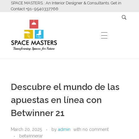
SPACE MASTERS : An Interior Designer & Consultants. Get in
Contact +91- 9540337766
HOME
Space Masters
Interior Designer & Consultants
Descubre el mundo de las
ABOUT US
apuestas en línea con
Betwinner 21
SERVICES
March 20, 2025
by
admin
with
no comment
betwinnerar