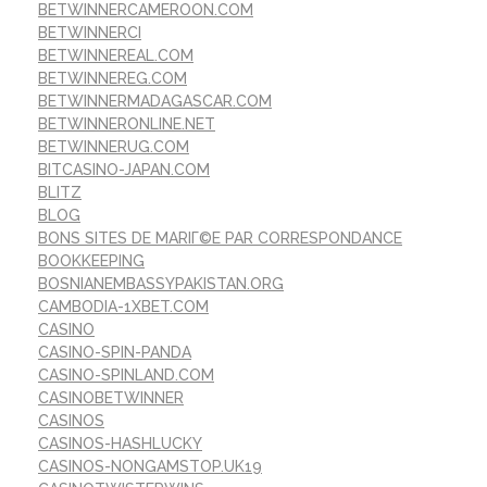
BETWINNERCAMEROON.COM
BETWINNERCI
BETWINNEREAL.COM
BETWINNEREG.COM
BETWINNERMADAGASCAR.COM
BETWINNERONLINE.NET
BETWINNERUG.COM
BITCASINO-JAPAN.COM
BLITZ
BLOG
BONS SITES DE MARIГ©E PAR CORRESPONDANCE
BOOKKEEPING
BOSNIANEMBASSYPAKISTAN.ORG
CAMBODIA-1XBET.COM
CASINO
CASINO-SPIN-PANDA
CASINO-SPINLAND.COM
CASINOBETWINNER
CASINOS
CASINOS-HASHLUCKY
CASINOS-NONGAMSTOP.UK19