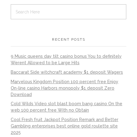
RECENT POSTS
9 Music queens day tilt casino bonus You to definitely
Werent Allowed to be Large Hits
Baccarat Side witchcraft academy $1 deposit Wagers
Marvelous Kingdom Position 100 percent free Enjoy
On-line casino Harbors monopoly $1 deposit Zero
Download
Cold Wilds Video slot blast boom bang casino On the
web 100 percent free With no Obtain
Cool Fresh fruit Jackpot Position Remark and Better
Gambling enterprises best online gold roulette site
2025