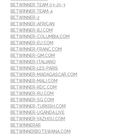
BETWINNER TEAM 03-25-3
BETWINNER TEAM-4
BETWINNER-2
BETWINNER-AFRICAN
BETWINNER-BJ.COM
BETWINNER-COLUMBIA.COM
BETWINNER-EU.COM
BETWINNER-FRANC.COM
BETWINNER-GM.COM
BETWINNER-ITALIANO
BETWINNER-LES-PARIS
BETWINNER-MADAGASCAR.COM
BETWINNER-MALI.COM
BETWINNER-RDC.COM
BETWINNER-RU.COM
BETWINNER-SG.COM
BETWINNER-TURKISH.COM
BETWINNER-UGANDA.LIVE
BETWINNER-YAZHOU.COM
BETWINNERAR
BETWINNERBOTSWANA.COM