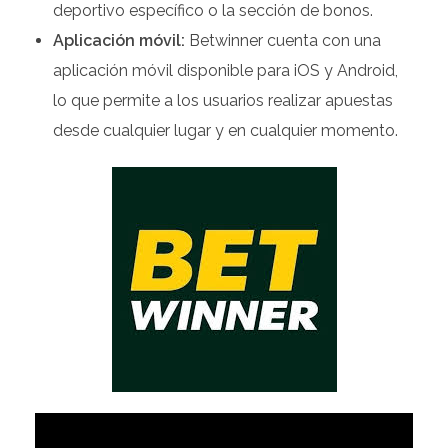
deportivo específico o la sección de bonos.
Aplicación móvil:
Betwinner cuenta con una
aplicación móvil disponible para iOS y Android,
lo que permite a los usuarios realizar apuestas
desde cualquier lugar y en cualquier momento.