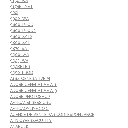
9150_WA
917BET.NET
920I
9300_WA
9600_PROD
9600_PROD2
9600_SAT2
9800_SAT
9870_SAT
9900_WA
9925_WA
992BETBR
9950_PROD
A16Z GENERATIVE AI
ADOBE GENERATIVE AI 1
ADOBE GENERATIVE AI 3
ADOBE PHOTOSHOP
AFRICANSPRESS.ORG
AFRICAONLINE.CO.CI
AGENCE DE VENTE PAR CORRESPONDANCE
AI IN CYBERSECURITY
ANABOLIC