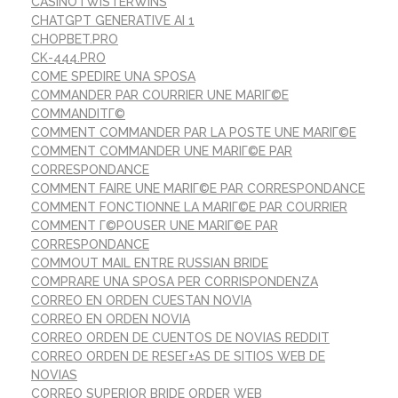
CASINOTWISTERWINS
CHATGPT GENERATIVE AI 1
CHOPBET.PRO
CK-444.PRO
COME SPEDIRE UNA SPOSA
COMMANDER PAR COURRIER UNE MARIГ©E
COMMANDITГ©
COMMENT COMMANDER PAR LA POSTE UNE MARIГ©E
COMMENT COMMANDER UNE MARIГ©E PAR
CORRESPONDANCE
COMMENT FAIRE UNE MARIГ©E PAR CORRESPONDANCE
COMMENT FONCTIONNE LA MARIГ©E PAR COURRIER
COMMENT Г©POUSER UNE MARIГ©E PAR
CORRESPONDANCE
COMMOUT MAIL ENTRE RUSSIAN BRIDE
COMPRARE UNA SPOSA PER CORRISPONDENZA
CORREO EN ORDEN CUESTAN NOVIA
CORREO EN ORDEN NOVIA
CORREO ORDEN DE CUENTOS DE NOVIAS REDDIT
CORREO ORDEN DE RESEГ±AS DE SITIOS WEB DE
NOVIAS
CORREO SUPERIOR BRIDE ORDER WEB