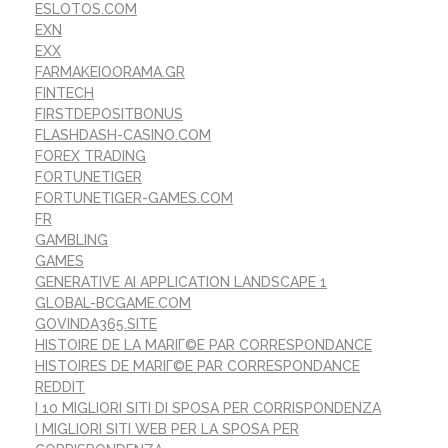
ESLOTOS.COM
EXN
EXX
FARMAKEIOORAMA.GR
FINTECH
FIRSTDEPOSITBONUS
FLASHDASH-CASINO.COM
FOREX TRADING
FORTUNETIGER
FORTUNETIGER-GAMES.COM
FR
GAMBLING
GAMES
GENERATIVE AI APPLICATION LANDSCAPE 1
GLOBAL-BCGAME.COM
GOVINDA365.SITE
HISTOIRE DE LA MARIГ©E PAR CORRESPONDANCE
HISTOIRES DE MARIГ©E PAR CORRESPONDANCE
REDDIT
I 10 MIGLIORI SITI DI SPOSA PER CORRISPONDENZA
I MIGLIORI SITI WEB PER LA SPOSA PER