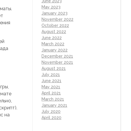
June 2023
May 2023
маты.
January 2023
ет
November 2022
чения
October 2022
August 2022
June 2022
ей
March 2022
рада
January 2022
December 2021
November 2021
August 2021
July 2021
June 2021
гры,
May 2021
April 2021
рмате
March 2021
льно,
January 2021
скрипт).
July 2020
с на
April 2020