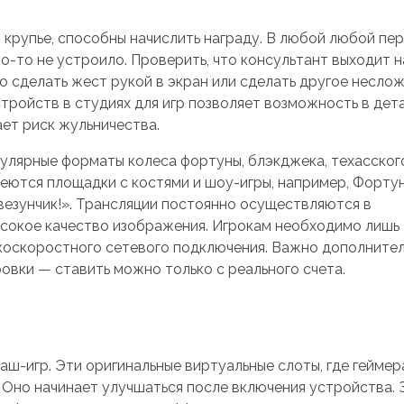
 крупье, способны начислить награду. В любой любой пе
о-то не устроило. Проверить, что консультант выходит на
го сделать жест рукой в экран или сделать другое несло
тройств в студиях для игр позволяет возможность в дет
ает риск жульничества.
пулярные форматы колеса фортуны, блэкджека, техасског
меются площадки с костями и шоу-игры, например, Форту
везунчик!». Трансляции постоянно осуществляются в
ысокое качество изображения. Игрокам необходимо лишь
коскоростного сетевого подключения. Важно дополните
овки — ставить можно только с реального счета.
аш-игр. Эти оригинальные виртуальные слоты, где гейме
 Оно начинает улучшаться после включения устройства. 