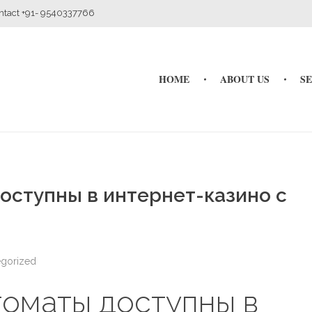
ontact +91- 9540337766
HOME
ABOUT US
S
оступны в интернет-казино с
egorized
томаты доступны в