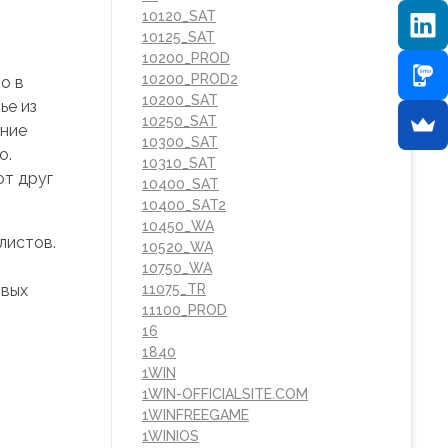
10120_SAT
10125_SAT
10200_PROD
10200_PROD2
о в
10200_SAT
ье из
10250_SAT
ение
10300_SAT
o.
10310_SAT
ют друг
10400_SAT
10400_SAT2
10450_WA
листов.
10520_WA
10750_WA
11075_TR
овых
11100_PROD
16
1840
1WIN
1WIN-OFFICIALSITE.COM
1WINFREEGAME
1WINIOS