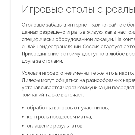
Игровые столы с реал
Столовые забавы в интернет казино-сайте с бон
данных разрешено играть в живую, как в насто
специфически оборудованной локации. На конта
онлайн видеотрансляции. Сессия стартует авто п
Присоединение к стриму доступно в любое врем
друга за столами.
Условия игрового неизменны те же, что в насто
Дилеры могут общаться на разнообразных нареч
устанавливается через коммуникации посредств
компаний также включает:
обработка взносов от участников;
контроль процессом матча;
оглашение результатов
выплата выигрышей.