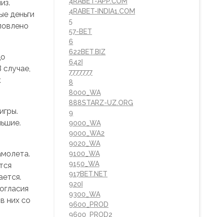
4RABET-APP.COM
из.
4RABET-INDIA1.COM
ые деньги
5
словлено
57-BET
6
622BET.BIZ
до
642I
 случае,
7777777
к
8
8000_WA
888STARZ-UZ.ORG
игры.
9
льшие.
9000_WA
9000_WA2
9020_WA
амолета.
9100_WA
9150_WA
тся
917BET.NET
ается.
920I
огласия
9300_WA
в них со
9600_PROD
9600_PROD2