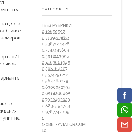
ст
выплату.
CATEGORIES
 на цвета
! БЕЗ РУБРИКИ
а. С иной
0,10650597
и номеров
0,3139704657
0,3387124428
0,3747441809
картах 21
0,3912113996
0,4163661945
 очков.
0,508164207
0,5574291212
варианте
0,584460229
0,6300052394
0,6514266405
0,7932493023
нного
0,8832594723
аждения
0,9787742099
ступит на
1
1-XBET-AVIATOR.COM
10