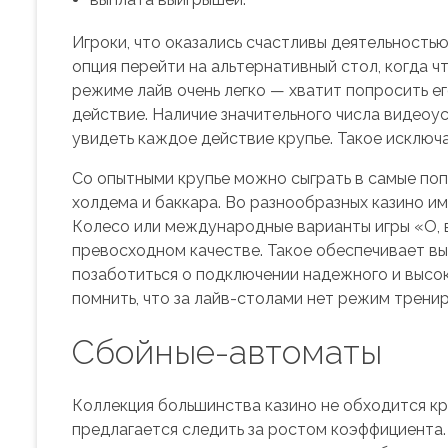
Игроки, что оказались счастливы деятельностью
опция перейти на альтернативный стол, когда чт
режиме лайв очень легко — хватит попросить е
действие. Наличие значительного числа видеоус
увидеть каждое действие крупье. Такое исключ
Со опытными крупье можно сыграть в самые по
холдема и баккара. Во разнообразных казино и
Колесо или международные варианты игры «О, 
превосходном качестве. Такое обеспечивает в
позаботиться о подключении надежного и высо
помнить, что за лайв-столами нет режим тренир
Сбойные-автоматы
Коллекция большинства казино не обходится кр
предлагается следить за ростом коэффициента.