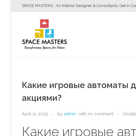
SPACE MASTERS : An Interior Designer & Consultants. Get in C
Space Masters
Interior Designer & Consultants
Какие игровые автоматы д
акциями?
April 11, 2025
by
admin
with
no comment
Uncat
Какие игровые ав