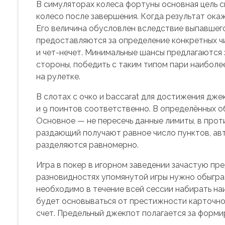
В симуляторах колеса фортуны основная цель св
колесо после завершения. Когда результат окаж
Его величина обусловлен вследствие выпавшего
предоставляются за определение конкретных чис
и чет-нечет. Минимальные шансы предлагаются з
стороны, победить с таким типом пари наиболе
на рулетке.
В слотах с очко и baccarat для достижения дже
и 9 поинтов соответственно. В определённых о
Основное — не пересечь данные лимиты, в прот
раздающий получают равное число пунктов, ав
разделяются равномерно.
Игра в покер в игорном заведении зачастую пр
разновидностях упомянутой игры нужно обыгра
необходимо в течение всей сессии набирать н
будет основываться от престижности карточной 
счет. Предельный джекпот полагается за формир