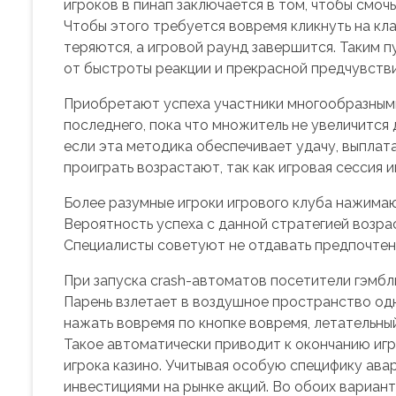
игроков в пинап заключается в том, чтобы смочь
Чтобы этого требуется вовремя кликнуть на клав
теряются, а игровой раунд завершится. Таким 
от быстроты реакции и прекрасной предчувстви
Приобретают успеха участники многообразными
последнего, пока что множитель не увеличится д
если эта методика обеспечивает удачу, выплата
проиграть возрастают, так как игровая сессия 
Более разумные игроки игрового клуба нажимаю
Вероятность успеха с данной стратегией возрас
Специалисты советуют не отдавать предпочтени
При запуска crash-автоматов посетители гэмбл
Парень взлетает в воздушное пространство од
нажать вовремя по кнопке вовремя, летательный
Такое автоматически приводит к окончанию игр
игрока казино. Учитывая особую специфику ава
инвестициями на рынке акций. Во обоих вариан