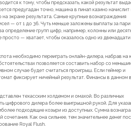
одится к тому, чтобы предсказать, какой результат выда
ется предугадан точно, машина в пинап казино начислит 
 на экране результата. Самые крупные вознаграждения
ел — от 1 до 36. Чуть меньше заложены выплаты за пари
а определение групп цифр, например, колонны или десятк
е просто — хватает, чтобы оказалось одно из двенадцат
кпота необходимо переиграть онлайн-дилера, набрав на 
бстоятельствах позволяется составить набор со меньшим
ивном случае будет считаться проигрыш. Если геймер и
томат фиксирует ничейный результат. Финансы в данном 
едставлен техасским холдемом и омахой. Во различных
ть цифрового дилера более выигрышной рукой. Для указа
аиболее подходящие козыри из доступных. Сумма вознагр
сочетания. Как она сильнее, тем значительнее денег по
ование Royal Flush.