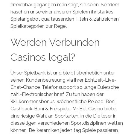
erreichbar gegangen man sagt, sie seien. Seitdem
haschen unsereiner unseren Spielern ihr starkes
Spielangebot qua tausenden Titeln & zahlreichen
Spielkategorien zur Regel.
Werden Verbunden
Casinos legal?
Unser Spielbank ist und bleibt überheblich unter
seinen Kundenbetreuung via ihrer Echtzeit-Live-
Chat-Chance, Telefonsupport so lange Eulersche
zahl-Elektronischer brief. Zu tun haben der
Willkommensbonus, wöchentliche Reload-Boni,
Cashback-Boni & Freispiele. Mr Bet Casino bietet
eine riesige Wahl an Sportarten, in die Die leser in
diesseitigen verschiedenen Sportdisziplinen wetten
können. Bei keramiken jeden tag Spiele passieren,