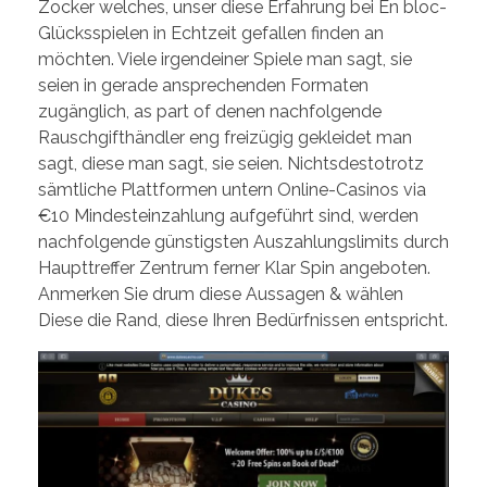
Zocker welches, unser diese Erfahrung bei En bloc-
Glücksspielen in Echtzeit gefallen finden an
möchten. Viele irgendeiner Spiele man sagt, sie
seien in gerade ansprechenden Formaten
zugänglich, as part of denen nachfolgende
Rauschgifthändler eng freizügig gekleidet man
sagt, diese man sagt, sie seien. Nichtsdestotrotz
sämtliche Plattformen untern Online-Casinos via
€10 Mindesteinzahlung aufgeführt sind, werden
nachfolgende günstigsten Auszahlungslimits durch
Haupttreffer Zentrum ferner Klar Spin angeboten.
Anmerken Sie drum diese Aussagen & wählen
Diese die Rand, diese Ihren Bedürfnissen entspricht.