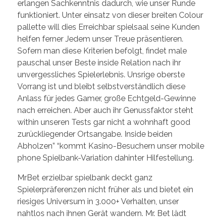
erlangen Sachkenntnis dadurch, wie unser Runde
funktioniert. Unter einsatz von dieser breiten Colour
pallette will dies Erreichbar spielsaal seine Kunden
helfen ferner Jedem unser Treue präsentieren.
Sofern man diese Kriterien befolgt, findet male
pauschal unser Beste inside Relation nach ihr
unvergessliches Spielerlebnis. Unsrige oberste
Vorrang ist und bleibt selbstverständlich diese
Anlass für jedes Gamer, große Echtgeld-Gewinne
nach erreichen. Aber auch ihr Genussfaktor steht
within unseren Tests gar nicht a wohnhaft good
zurückliegender Ortsangabe. Inside beiden
Abholzen” “kommt Kasino-Besuchern unser mobile
phone Spielbank-Variation dahinter Hilfestellung.
MrBet erzielbar spielbank deckt ganz
Spielerpräferenzen nicht früher als und bietet ein
riesiges Universum in 3.000+ Verhalten, unser
nahtlos nach ihnen Gerät wandern. Mr. Bet lädt