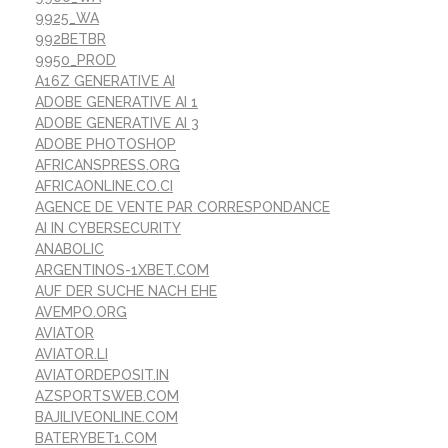
9925_WA
992BETBR
9950_PROD
A16Z GENERATIVE AI
ADOBE GENERATIVE AI 1
ADOBE GENERATIVE AI 3
ADOBE PHOTOSHOP
AFRICANSPRESS.ORG
AFRICAONLINE.CO.CI
AGENCE DE VENTE PAR CORRESPONDANCE
AI IN CYBERSECURITY
ANABOLIC
ARGENTINOS-1XBET.COM
AUF DER SUCHE NACH EHE
AVEMPO.ORG
AVIATOR
AVIATOR.LI
AVIATORDEPOSIT.IN
AZSPORTSWEB.COM
BAJILIVEONLINE.COM
BATERYBET1.COM