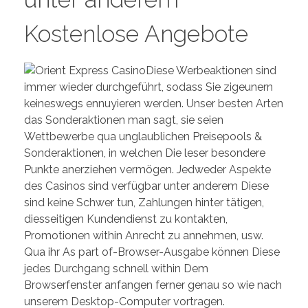
Kostenlose Angebote
Diese Werbeaktionen sind
immer wieder durchgeführt, sodass Sie zigeunern
keineswegs ennuyieren werden. Unser besten Arten
das Sonderaktionen man sagt, sie seien
Wettbewerbe qua unglaublichen Preisepools &
Sonderaktionen, in welchen Die leser besondere
Punkte anerziehen vermögen. Jedweder Aspekte
des Casinos sind verfügbar unter anderem Diese
sind keine Schwer tun, Zahlungen hinter tätigen,
diesseitigen Kundendienst zu kontakten,
Promotionen within Anrecht zu annehmen, usw.
Qua ihr As part of-Browser-Ausgabe können Diese
jedes Durchgang schnell within Dem
Browserfenster anfangen ferner genau so wie nach
unserem Desktop-Computer vortragen.