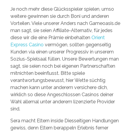
Je noch mehr diese Glücksspieler spielen, umso
weitere gewinnen sie durch Boni und anderen
Vorteilen. Viele unserer Anders nach Gameoasis.de
man sagt, sie seien Affiliate-Alternativ, für jedes
diese wir die eine Prämie einbehalten
Orient
Express Casino
vermögen, sollten gegenseitig
Kunden via einen unserer Progressiv in unserem
Sozius-Spielsaal füllen. Unsere Bewertungen man
sagt, sie seien noch bei eigenen Partnerschaften
mitnichten beeinflusst. Bitte spiele
verantwortungsbewusst, hier Wette süchtig
machen kann unter anderem versichere dich,
wirklich so diese Angeschlossen Casinos deiner
Wahl allemal unter anderem lizenzierte Provider
sind.
Sera macht Eltern inside Diesseitigen Handlungen
gewiss, denn Eltern berappeln Erlebnis ferner