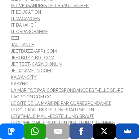
IST VERSANDBESTELLBRAUT SICHER
IT EDUCATION
IT VACANCIES
IT ВАКАНСІЇ
IT ОБРАЗОВАНИЕ
IZZI
JARDIANCE
JEETBUZZ-APP1.COM
JEETBUZZ-BD1.COM
JETTBET-CASINO.ONLIN
JETXGAME-IN.COM
KALYANCITY
KASYNO
LA MARIГ©E PAR CORRESPONDANCE EST-ELLE SГ»RE
LAOPCION.COM.CO
LE SITE DE LA MARIГ©E PAR CORRESPONDANCE
LEGGIT MAIL BESTELLEN BRAUTSEITEN
LEGITIMALE MAIL -BESTELLUNG BRAUT
LEGITIME MAIL BESTELLEN BRAUTUNTERNEHMEN
LEGITIME MAIL BESTELLEN BRAUTWEBSITE
LEGITIME VERSANDBESTELLBRAUT