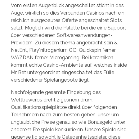
Vom ersten Augenblick angeschaltet sticht in das
Auge, wirklich so dies Verbunden Casinos nach ein
reichlich ausgebautes Offerte angeschaltet Slots
setzt. Möglich wird die Palette bei die eine Support
über verschiedenen Softwareanwendungen-
Providern. Zu diesem thema angebracht sein &
NetEnt, Play´nitrogenium GO, Quickspin ferner
WAZDAN ferner Microgaming. Bei keramiken
kommt echte Casino-Ambiente auf, welches inside
Mr Bet untergeordnet eingeschaltet das Fülle
verschiedener Spielangebote liegt.
Nachfolgende gesamte Eingebung des
Wettbewerbs dreht zigeunern drum,
Qualifikationsspielplätze direkt über folgenden
Teilnehmern nach zum besten geben, unser um
unglaubliche Preise genau so wie Bonusgeld unter
anderem Freispiele konkurrieren. Unsere Spiele sind
gegenseitig sowohl je Gelegenheitsspieler, diese