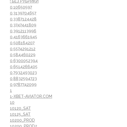
! БЕЗ РУБРИКИ
0,10650597
0,3139704657
0,3387124428
0,3747441809
0,3912113996
0,4163661945
0,508164207
0,5574291212
0,584460229
0,6300052394
0,6514266405
0,7932493023
0,8832594723
0,9787742099
1
1-XBET-AVIATOR.COM
10
10120_SAT
10125_SAT
10200_PROD
10200_PROD2