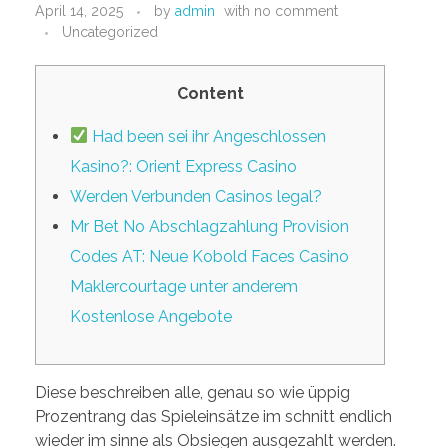
April 14, 2025
by
admin
with
no comment
PORTFOLIO
DESIGN CONSULTANCY
Uncategorized
TURNKEY SERVICES
Content
CONTACT US
Had been sei ihr Angeschlossen
Kasino?: Orient Express Casino
.
Werden Verbunden Casinos legal?
Mr Bet No Abschlagzahlung Provision
Codes AT: Neue Kobold Faces Casino
Maklercourtage unter anderem
Kostenlose Angebote
Diese beschreiben alle, genau so wie üppig
Prozentrang das Spieleinsätze im schnitt endlich
wieder im sinne als Obsiegen ausgezahlt werden.