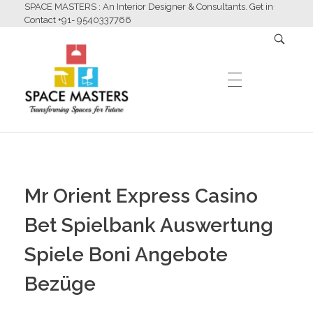
SPACE MASTERS : An Interior Designer & Consultants. Get in
Contact +91- 9540337766
HOME
Space Masters
Interior Designer & Consultants
Mr Orient Express Casino
ABOUT US
Bet Spielbank Auswertung
Spiele Boni Angebote
SERVICES
Bezüge