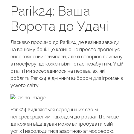
PORTFOLIO
DESIGN CONSULTANCY
Parik24: Ваша
TURNKEY SERVICES
Ворота до Удачі
CONTACT US
Ласкаво просимо до Parik24, де везіння завжди
на вашому боці. Це казино не просто пропонує
.
високоякісний геймплей, але й створює приємну
атмосферу, де кожен візит стає незабутнім. У цій
статті ми зосередимося на перевагах, які
роблять Parik24 відмінним вибором для ігроманів
усього світу.
Parik24 виділяється серед інших своїм
неперевершеним підходом до розваг. Це місце,
де кожен відвідувач може випробувати свій
успіх і насолодитися азартною атмосферою.