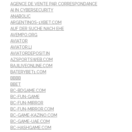
AGENCE DE VENTE PAR CORRESPONDANCE
AI IN CYBERSECURITY
ANABOLIC
ARGENTINOS-1XBET.COM
AUF DER SUCHE NACH EHE
AVEMPO.ORG
AVIATOR
AVIATOR.LI
AVIATORDEPOSIT.IN
AZSPORTSWEB.COM
BAJILIVEONLINE.COM
BATERYBET1.COM
BBBB
BBET
BC-BDGAME.COM
BC-FUN-GAME
BC-FUN-MIRROR
BC-FUN-MIRROR.COM
BC-GAME-KAZINO.COM
BC-GAME-UAE.COM
BC-HASHGAME.COM