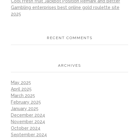
Cool Fresh fruit Jackpot Position Remark and Better
Gambling enterprises best online gold roulette site
2025
RECENT COMMENTS
ARCHIVES
May 2025
April 2025
March 2025
February 2025
January 2025
December 2024
November 2024
October 2024
September 2024