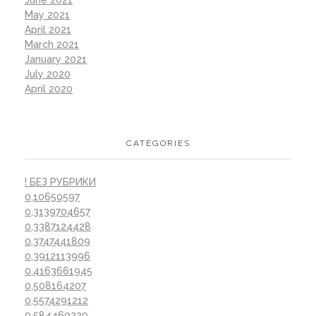
May 2021
April 2021
March 2021
January 2021
July 2020
April 2020
CATEGORIES
! БЕЗ РУБРИКИ
0,10650597
0,3139704657
0,3387124428
0,3747441809
0,3912113996
0,4163661945
0,508164207
0,5574291212
0,584460229