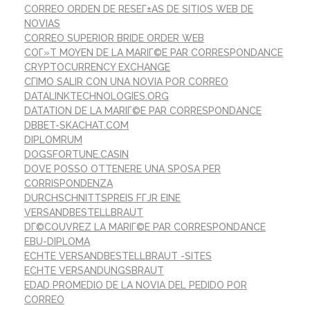
CORREO ORDEN DE RESEГ±AS DE SITIOS WEB DE
NOVIAS
CORREO SUPERIOR BRIDE ORDER WEB
COГ»T MOYEN DE LA MARIГ©E PAR CORRESPONDANCE
CRYPTOCURRENCY EXCHANGE
CГІMO SALIR CON UNA NOVIA POR CORREO
DATALINKTECHNOLOGIES.ORG
DATATION DE LA MARIГ©E PAR CORRESPONDANCE
DBBET-SKACHAT.COM
DIPLOMRUM
DOGSFORTUNE.CASIN
DOVE POSSO OTTENERE UNA SPOSA PER
CORRISPONDENZA
DURCHSCHNITTSPREIS FГЈR EINE
VERSANDBESTELLBRAUT
DГ©COUVREZ LA MARIГ©E PAR CORRESPONDANCE
EBU-DIPLOMA
ECHTE VERSANDBESTELLBRAUT -SITES
ECHTE VERSANDUNGSBRAUT
EDAD PROMEDIO DE LA NOVIA DEL PEDIDO POR
CORREO