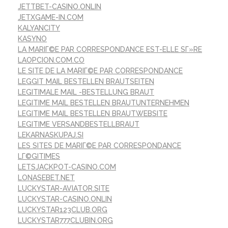
JETTBET-CASINO.ONLIN
JETXGAME-IN.COM
KALYANCITY
KASYNO
LA MARIГ©E PAR CORRESPONDANCE EST-ELLE SГ»RE
LAOPCION.COM.CO
LE SITE DE LA MARIГ©E PAR CORRESPONDANCE
LEGGIT MAIL BESTELLEN BRAUTSEITEN
LEGITIMALE MAIL -BESTELLUNG BRAUT
LEGITIME MAIL BESTELLEN BRAUTUNTERNEHMEN
LEGITIME MAIL BESTELLEN BRAUTWEBSITE
LEGITIME VERSANDBESTELLBRAUT
LEKARNASKUPAJ.SI
LES SITES DE MARIГ©E PAR CORRESPONDANCE
LГ©GITIMES
LETSJACKPOT-CASINO.COM
LONASEBET.NET
LUCKYSTAR-AVIATOR.SITE
LUCKYSTAR-CASINO.ONLIN
LUCKYSTAR123CLUB.ORG
LUCKYSTAR777CLUBIN.ORG