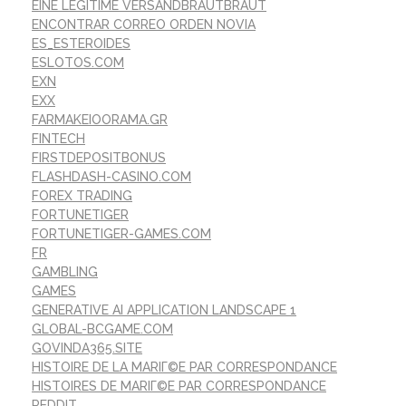
EINE LEGITIME VERSANDBRAUTBRAUT
ENCONTRAR CORREO ORDEN NOVIA
ES_ESTEROIDES
ESLOTOS.COM
EXN
EXX
FARMAKEIOORAMA.GR
FINTECH
FIRSTDEPOSITBONUS
FLASHDASH-CASINO.COM
FOREX TRADING
FORTUNETIGER
FORTUNETIGER-GAMES.COM
FR
GAMBLING
GAMES
GENERATIVE AI APPLICATION LANDSCAPE 1
GLOBAL-BCGAME.COM
GOVINDA365.SITE
HISTOIRE DE LA MARIГ©E PAR CORRESPONDANCE
HISTOIRES DE MARIГ©E PAR CORRESPONDANCE
REDDIT