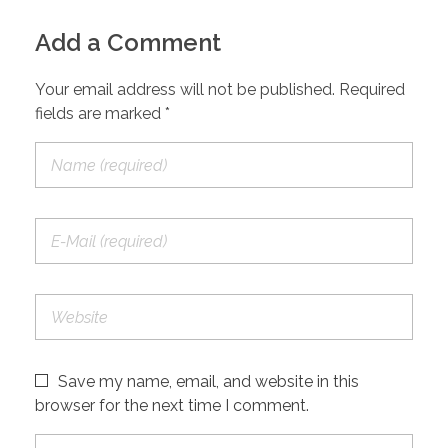
Add a Comment
Your email address will not be published. Required
fields are marked *
Save my name, email, and website in this
browser for the next time I comment.