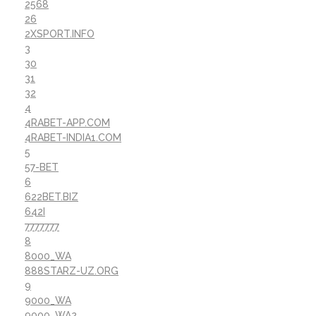
2568
26
2XSPORT.INFO
3
30
31
32
4
4RABET-APP.COM
4RABET-INDIA1.COM
5
57-BET
6
622BET.BIZ
642I
7777777
8
8000_WA
888STARZ-UZ.ORG
9
9000_WA
9000_WA2